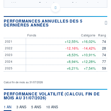
LU0741948268 - Barclays Investment Solutions Limited
OPCVM DERNIER COURS CONNU AU 06/08/2026
Consulter le prospectus / DIC
PERFORMANCES ANNUELLES DES 5
DERNIÈRES ANNÉES
19
18
Fonds
Catégorie
Rang
17
+12,55%
+16,02%
74
2021
16
-12,16%
-14,42%
28
2022
15
05/12
09/04
+8,53%
+10,91%
74
2023
+8,94%
+12,28%
77
2024
CATÉGORIE MORNINGSTAR
Allocation EUR Agressive -
+6,21%
+7,54%
59
2025
International
FONDS PARTENAIRES
Calcul fin de mois au 31/07/2026
TARIFS PRIVILÉGIÉS
0%
ÉLIGIBILITÉ
PERFORMANCE VOLATILITÉ (CALCUL FIN DE
PEA
PEA-PME
BOURSOVIE LUX
BOURSOVIE
MOIS AU 31/07/2026)
CTO BUSINESS
Non éligible Boursobank
1 AN
3 ANS
5 ANS
10 ANS