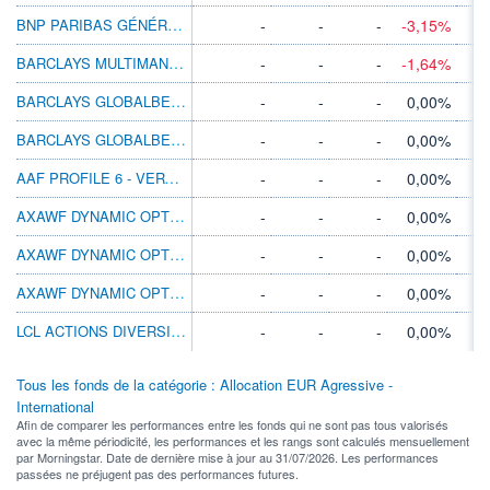
BNP PARIBAS GÉNÉRAT AVENIR X
-
-
-
-3,15%
BARCLAYS MULTIMANAGER PORT 5 C DIS EUR
-
-
-
-1,64%
BARCLAYS GLOBALBETA PORT 4 I ACC EUR
-
-
-
0,00%
BARCLAYS GLOBALBETA PORT 4 R DIS EUR
-
-
-
0,00%
AAF PROFILE 6 - VERY AGGRESSIVE A EURCAP
-
-
-
0,00%
AXAWF DYNAMIC OPTIMAL INCOME A CAP EUR H
-
-
-
0,00%
AXAWF DYNAMIC OPTIMAL INCOME E CAP EUR H
-
-
-
0,00%
AXAWF DYNAMIC OPTIMAL INCOME I CAP EUR H
-
-
-
0,00%
LCL ACTIONS DIVERSIFICATION R C
-
-
-
0,00%
Tous les fonds de la catégorie : Allocation EUR Agressive -
International
Afin de comparer les performances entre les fonds qui ne sont pas tous valorisés
avec la même périodicité, les performances et les rangs sont calculés mensuellement
par Morningstar. Date de dernière mise à jour au 31/07/2026. Les performances
passées ne préjugent pas des performances futures.