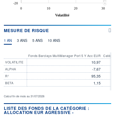
-20
0
10
20
30
Volatilité
MESURE DE RISQUE
1 AN
3 ANS
5 ANS
10 ANS
Fonds Barclays MultiManager Port 5 Y Acc EUR
Catégor
10,97
VOLATILITE
-7,67
ALPHA
95,35
R²
1,15
BETA
Calcul fin de mois au 31/07/2026
LISTE DES FONDS DE LA CATÉGORIE :
ALLOCATION EUR AGRESSIVE -