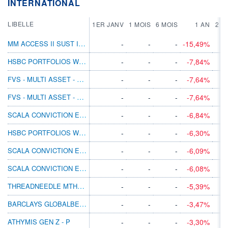
INTERNATIONAL
LIBELLE
1ER JANV
1 MOIS
6 MOIS
1 AN
2 A
MM ACCESS II SUST INVT GR DKKH P-ACC
-
-
-
-15,49%
HSBC PORTFOLIOS WORLD SELECTION 5 AMHEUR
-
-
-
-7,84%
FVS - MULTI ASSET - GROWTH R
-
-
-
-7,64%
FVS - MULTI ASSET - GROWTH RT
-
-
-
-7,64%
SCALA CONVICTION ENVIRONNEMENT C
-
-
-
-6,84%
HSBC PORTFOLIOS WORLD SELECTION 4 AMHEUR
-
-
-
-6,30%
SCALA CONVICTION ENVIRONNEMENT CS
-
-
-
-6,09%
SCALA CONVICTION ENVIRONNEMENT I
-
-
-
-6,08%
THREADNEEDLE MTHLY ETR INC RTL INC EUR H
-
-
-
-5,39%
BARCLAYS GLOBALBETA PORT 4 B DIS EUR
-
-
-
-3,47%
ATHYMIS GEN Z - P
-
-
-
-3,30%