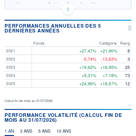
LU0273690817 - Goldman Sachs Asset Management
B.V.
OPCVM DERNIER COURS CONNU AU 06/08/2026
Consulter le prospectus / DIC
PERFORMANCES ANNUELLES DES 5
DERNIÈRES ANNÉES
900
Fonds
Catégorie
Rang
+27,47%
+21,90%
8
2021
800
-5,74%
-13,63%
3
2022
700
+19,62%
+16,95%
25
2023
03/12
08/04
05/08
+5,31%
+7,18%
73
2024
+24,96%
+18,67%
12
2025
CATÉGORIE MORNINGSTAR
Actions Zone Euro
Grandes Cap.
Calcul fin de mois au 31/07/2026
FONDS PARTENAIRES
TARIFS PRIVILÉGIÉS
0%
PERFORMANCE VOLATILITÉ (CALCUL FIN DE
MOIS AU 31/07/2026)
ÉLIGIBILITÉ
PEA
PEA-PME
BOURSOVIE LUX
BOURSOVIE
CTO BUSINESS
1 AN
3 ANS
5 ANS
10 ANS