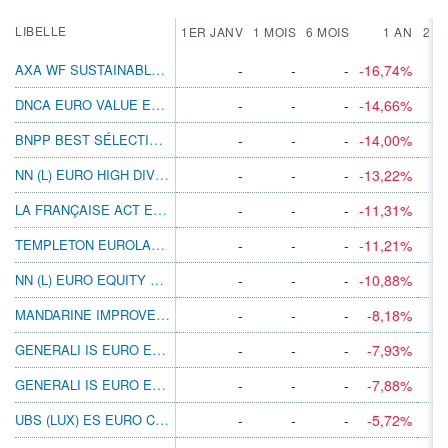
LIBELLE
1ER JANV
1 MOIS
6 MOIS
1 AN
2 A
AXA WF SUSTAINABLE EUROZONE EQ I DIS EUR
-
-
-
-16,74%
DNCA EURO VALUE EQUITY R/A EUR
-
-
-
-14,66%
BNPP BEST SÉLECTION ACTIONS EURO ISR R
-
-
-
-14,00%
NN (L) EURO HIGH DIV V CAP EUR
-
-
-
-13,22%
LA FRANÇAISE ACT EURO CAPITAL HUMAIN F
-
-
-
-11,31%
TEMPLETON EUROLAND B(YDIS)EUR
-
-
-
-11,21%
NN (L) EURO EQUITY V CAP EUR
-
-
-
-10,88%
MANDARINE IMPROVERS M
-
-
-
-8,18%
GENERALI IS EURO EQUITY A EUR INC
-
-
-
-7,93%
GENERALI IS EURO EQUITY A EUR ACC
-
-
-
-7,88%
UBS (LUX) ES EURO COUNTRSINCSUSTEURP-DIST
-
-
-
-5,72%