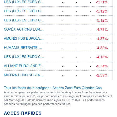
UBS (LUX) ES EURO COUNTRS INC SUST EURPACC
-
-
-
-5,71%
UBS (LUX) ES EURO COUNTRS INC SUST EURQACC
-
-
-
-5,12%
UBS (LUX) ES EURO COUNTRSINCSUSTEURQ-DIST
-
-
-
-5,12%
COVÉA ACTIONS EURO ID
-
-
-
-4,78%
AMUNDI FDS EUROLAND EQUITY R2 GBP C
-
-
-
-4,37%
HUMANIS RETRAITE ACTIONS C
-
-
-
-4,32%
UBS (LUX) ES EURO COUNTRSINCSUSTEURK-XACC
-
-
-
-4,18%
ALLIANZ EUROLAND EQUITY GROWTH CT EUR
-
-
-
-2,74%
MIROVA EURO SUSTAINABLE EQ I/D EUR
-
-
-
-2,59%
Tous les fonds de la catégorie : Actions Zone Euro Grandes Cap.
Afin de comparer les performances entre les fonds qui ne sont pas tous valorisés
avec la même périodicité, les performances et les rangs sont calculés mensuellement
par Morningstar. Date de dernière mise à jour au 31/07/2026. Les performances
passées ne préjugent pas des performances futures.
ACCÈS RAPIDES