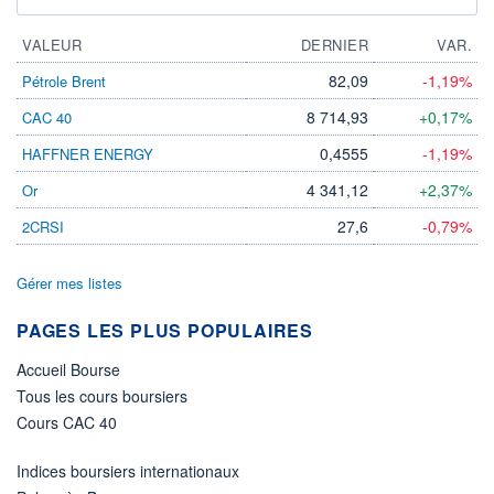
VALEUR
DERNIER
VAR.
82,09
-1,19%
Pétrole Brent
8 714,93
+0,17%
CAC 40
0,4555
-1,19%
HAFFNER ENERGY
4 341,12
+2,37%
Or
27,6
-0,79%
2CRSI
Gérer mes listes
PAGES LES PLUS POPULAIRES
Accueil Bourse
Tous les cours boursiers
Cours CAC 40
Indices boursiers internationaux