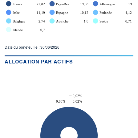
France
27,82
Pays-Bas
19,68
Allemagne
19
Italie
11,19
Espagne
10,12
Finlande
4,12
Belgique
2,74
Autriche
1,8
Suède
0,71
Irlande
0,7
Date du portefeuille : 30/06/2026
ALLOCATION PAR ACTIFS
0,02%
0,03%
0,02%