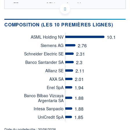
FR0000971160 - OFI Invest Asset Management
OPCVM DERNIER COURS CONNU AU 06/08/2026
Consulter le prospectus / DIC
COMPOSITION (LES 10 PREMIÈRES LIGNES)
240
10.1
ASML Holding NV
220
2.76
Siemens AG
200
2.31
Schneider Electric SE
180
2.3
Banco Santander SA
05/12
08/04
2.11
Allianz SE
CATÉGORIE MORNINGSTAR
Actions Zone Euro
2.01
AXA SA
Grandes Cap.
1.94
Enel SpA
FONDS PARTENAIRES
Banco Bilbao Vizcaya
TARIFS PRIVILÉGIÉS
0%
1.88
Argentaria SA
ÉLIGIBILITÉ
1.88
Intesa Sanpaolo
PEA
PEA-PME
BOURSOVIE LUX
BOURSOVIE
1.85
UniCredit SpA
CTO BUSINESS
Non éligible Boursobank
Date du portefeuille : 30/06/2026