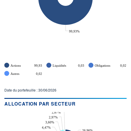
99,93%
Actions
99,93
Liquidités
0,03
Obligations
0,02
Autres
0,02
Date du portefeuille : 30/06/2026
ALLOCATION PAR SECTEUR
2,67%
2,97%
3,60%
4,47%
26,96%