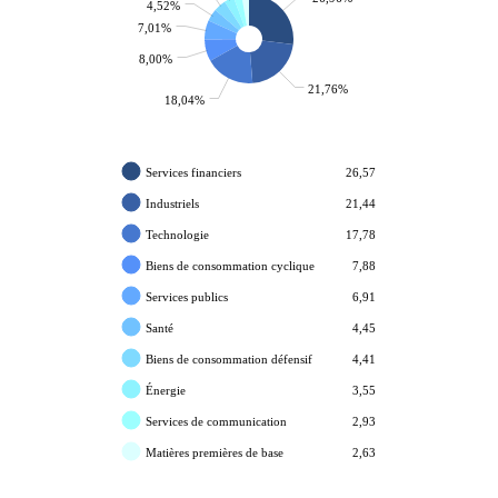
4,52%
7,01%
8,00%
21,76%
18,04%
Services financiers
26,57
Industriels
21,44
Technologie
17,78
Biens de consommation cyclique
7,88
Services publics
6,91
Santé
4,45
Biens de consommation défensif
4,41
Énergie
3,55
Services de communication
2,93
Matières premières de base
2,63