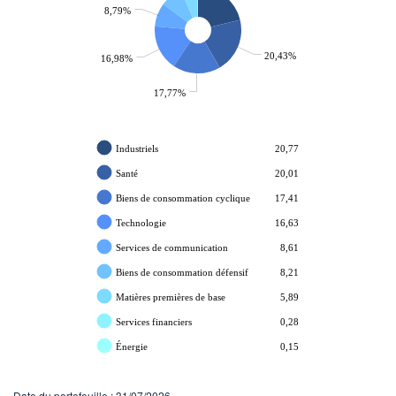
8,79%
20,43%
16,98%
17,77%
Industriels
20,77
Santé
20,01
Biens de consommation cyclique
17,41
Technologie
16,63
Services de communication
8,61
Biens de consommation défensif
8,21
Matières premières de base
5,89
Services financiers
0,28
Énergie
0,15
Date du portefeuille : 31/07/2026