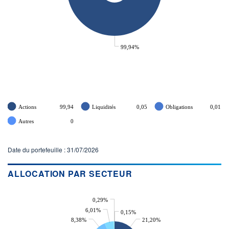
99,94%
Actions
99,94
Liquidités
0,05
Obligations
0,01
Autres
0
Date du portefeuille : 31/07/2026
ALLOCATION PAR SECTEUR
0,29%
6,01%
0,15%
8,38%
21,20%