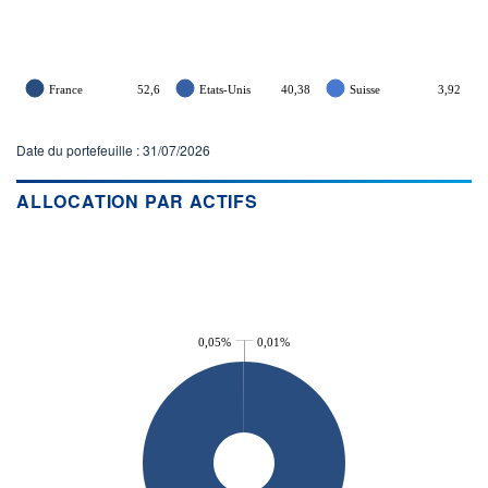
France
52,6
Etats-Unis
40,38
Suisse
3,92
Date du portefeuille : 31/07/2026
ALLOCATION PAR ACTIFS
0,05%
0,01%