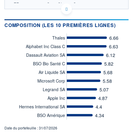
FR0000002057 - Saint Olive et Cie
OPCVM DERNIER COURS CONNU AU 03/08/2026
Consulter le prospectus / DIC
COMPOSITION (LES 10 PREMIÈRES LIGNES)
240
6.66
Thales
220
6.63
Alphabet Inc Class C
200
6.12
Dassault Aviation SA
180
5.82
BSO Bio Santé C
08/12
07/04
5.68
Air Liquide SA
CATÉGORIE MORNINGSTAR
Actions Zone Euro
5.58
Microsoft Corp
Grandes Cap.
5.07
Legrand SA
FONDS PARTENAIRES
4.87
Apple Inc
TARIFS PRIVILÉGIÉS
0%
4.4
Hermes International SA
ÉLIGIBILITÉ
4.34
PEA
PEA-PME
BSO Amérique
BOURSOVIE LUX
BOURSOVIE
CTO BUSINESS
Non éligible Boursobank
Date du portefeuille : 31/07/2026