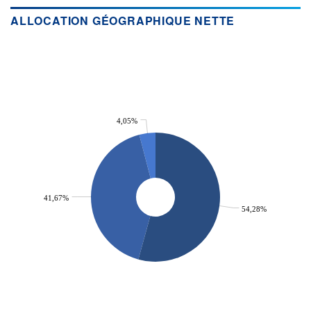
ACTIF NET (EUR)
ALLOCATION GÉOGRAPHIQUE NETTE
24M / 31.07.26
NOTATION MORNINGSTAR ⁽¹⁾
RISQUE DU FONDS (SRI)
4
/7
4,05%
+ PORTEFEUILLE
+ LISTE
41,67%
54,28%