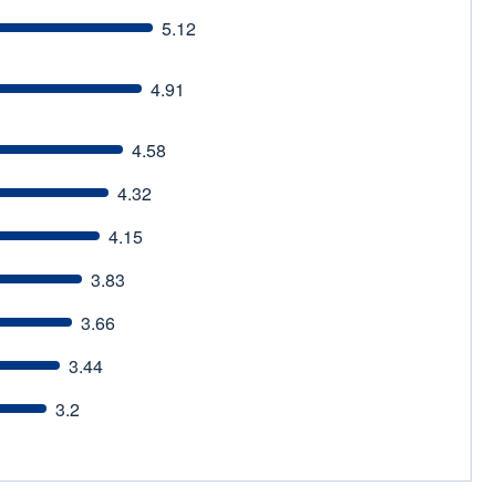
5.12
4.91
4.58
4.32
4.15
3.83
3.66
3.44
3.2