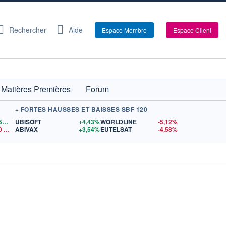
Rechercher
Aide
Espace Membre
Espace Client
Matières Premières
Forum
+ FORTES HAUSSES ET BAISSES SBF 120
1,1559
$US
UBISOFT
+4,43%
WORLDLINE
-5,12%
0
$US
ABIVAX
+3,54%
EUTELSAT
-4,58%