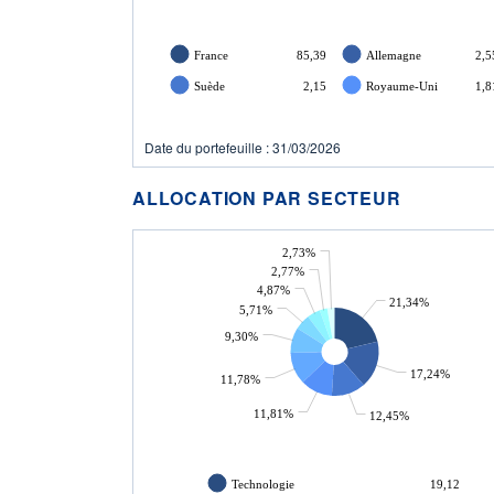
France
85,39
Allemagne
2,5
Suède
2,15
Royaume-Uni
1,8
Date du portefeuille : 31/03/2026
ALLOCATION PAR SECTEUR
2,73%
2,77%
4,87%
21,34%
5,71%
9,30%
17,24%
11,78%
11,81%
12,45%
Technologie
19,12