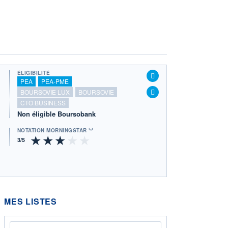
ÉLIGIBILITÉ
PEA
PEA-PME
BOURSOVIE LUX
BOURSOVIE
CTO BUSINESS
Non éligible Boursobank
NOTATION MORNINGSTAR ⁽¹⁾
MES LISTES