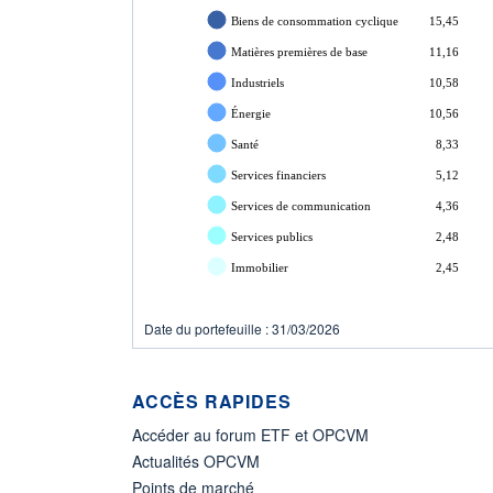
Biens de consommation cyclique
15,45
Matières premières de base
11,16
Industriels
10,58
Énergie
10,56
Santé
8,33
Services financiers
5,12
Services de communication
4,36
Services publics
2,48
Immobilier
2,45
Date du portefeuille : 31/03/2026
ACCÈS RAPIDES
Accéder au forum ETF et OPCVM
Actualités OPCVM
Points de marché