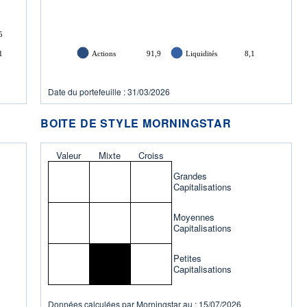
5
1
Actions
91,9
Liquidités
8,1
Date du portefeuille : 31/03/2026
BOITE DE STYLE MORNINGSTAR
Valeur
Mixte
Croiss
Grandes
Capitalisations
Moyennes
Capitalisations
Petites
Capitalisations
Données calculées par Morningstar au : 15/07/2026