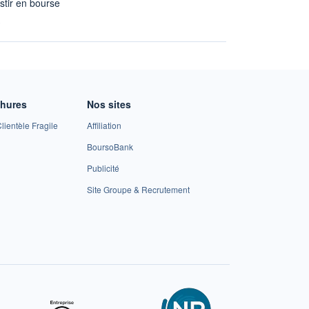
stir en bourse
A
chures
Nos sites
lientèle Fragile
Affiliation
BoursoBank
Publicité
Site Groupe & Recrutement