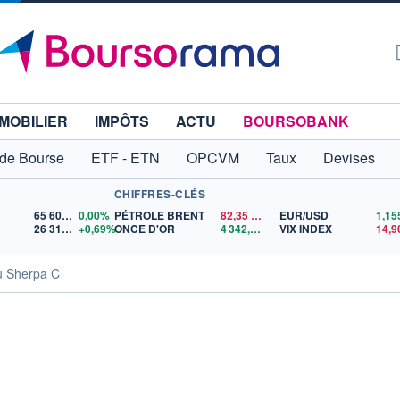
MOBILIER
IMPÔTS
ACTU
BOURSOBANK
 de Bourse
ETF - ETN
OPCVM
Taux
Devises
CHIFFRES-CLÉS
65 606,71
0,00%
PÉTROLE BRENT
82,35
$US
EUR/USD
26 319,45
+0,69%
ONCE D'OR
4 342,26
$US
VIX INDEX
14,9
u Sherpa C