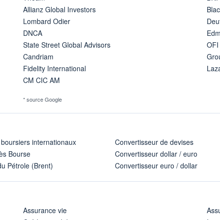
Allianz Global Investors
Bla
Lombard Odier
Deu
DNCA
Edm
State Street Global Advisors
OFI
Candriam
Gro
Fidelity International
Laz
CM CIC AM
* source Google
 boursiers internationaux
Convertisseur de devises
ès Bourse
Convertisseur dollar / euro
u Pétrole (Brent)
Convertisseur euro / dollar
Assurance vie
Assu