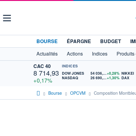
Menu
BOURSE
ÉPARGNE
BUDGET
IM
Actualités
Actions
Indices
Produits
CAC 40
INDICES
8 714,93
DOW JONES
54 036,93
+0,28%
NIKKEI
NASDAQ
26 690,62
+1,30%
DAX
+0,17%
Bourse
OPCVM
Composition Montble