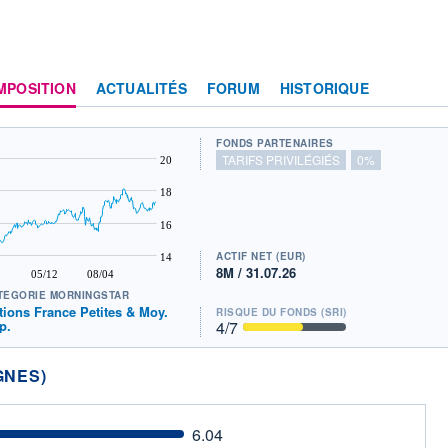
MPOSITION
ACTUALITÉS
FORUM
HISTORIQUE
FONDS PARTENAIRES
TARIFS PRIVILÉGIÉS
0%
20
18
16
ACTIF NET (EUR)
14
8M / 31.07.26
05/12
08/04
TÉGORIE MORNINGSTAR
tions France Petites & Moy.
RISQUE DU FONDS (SRI)
p.
4
/7
GNES)
6.04