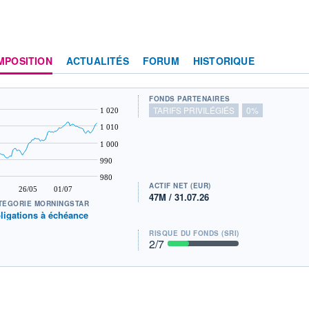
MPOSITION
ACTUALITÉS
FORUM
HISTORIQUE
FONDS PARTENAIRES
TARIFS PRIVILÉGIÉS
0%
1 020
1 010
1 000
990
980
ACTIF NET (EUR)
26/05
01/07
47M / 31.07.26
TÉGORIE MORNINGSTAR
ligations à échéance
RISQUE DU FONDS (SRI)
2
/7