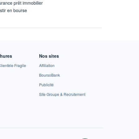
rance prêt immobilier
stir en bourse
A
chures
Nos sites
lientèle Fragile
Affiliation
BoursoBank
Publicité
Site Groupe & Recrutement