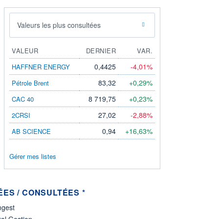
Valeurs les plus consultées
VALEUR
DERNIER
VAR.
0,4425
-4,01%
HAFFNER ENERGY
83,32
+0,29%
Pétrole Brent
8 719,75
+0,23%
CAC 40
27,02
-2,88%
2CRSI
0,94
+16,63%
AB SCIENCE
Gérer mes listes
ES / CONSULTÉES *
gest
al Gestion