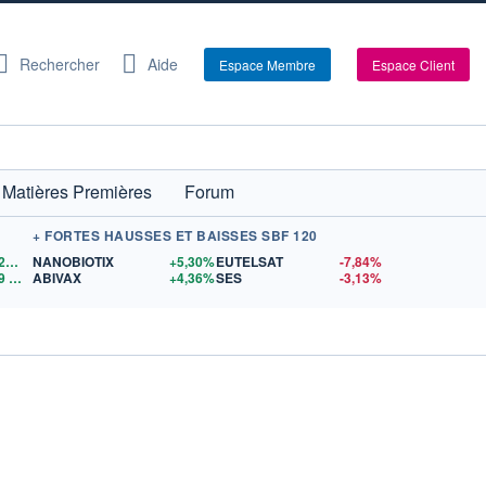
Rechercher
Aide
Espace Membre
Espace Client
Matières Premières
Forum
+ FORTES HAUSSES ET BAISSES SBF 120
1,1520
$US
NANOBIOTIX
+5,30%
EUTELSAT
-7,84%
9
$US
ABIVAX
+4,36%
SES
-3,13%