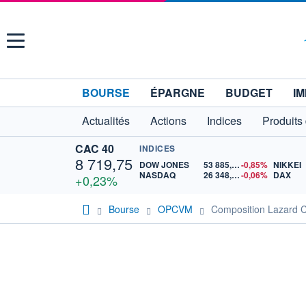
Menu
BOURSE
ÉPARGNE
BUDGET
IM
Actualités
Actions
Indices
Produits
CAC 40
INDICES
8 719,75
DOW JONES
53 885,10
-0,85%
NIKKEI
NASDAQ
26 348,35
-0,06%
DAX
+0,23%
Bourse
OPCVM
Composition Lazard 