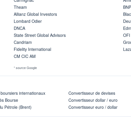
Theam
BNP
Allianz Global Investors
Bla
Lombard Odier
Deu
DNCA
Edm
State Street Global Advisors
OFI
Candriam
Gro
Fidelity International
Laz
CM CIC AM
* source Google
 boursiers internationaux
Convertisseur de devises
ès Bourse
Convertisseur dollar / euro
u Pétrole (Brent)
Convertisseur euro / dollar