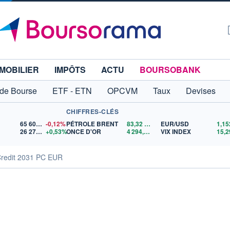
MOBILIER
IMPÔTS
ACTU
BOURSOBANK
 de Bourse
ETF - ETN
OPCVM
Taux
Devises
CHIFFRES-CLÉS
65 606,71
-0,12%
PÉTROLE BRENT
83,32
$US
EUR/USD
26 279,69
+0,53%
ONCE D'OR
4 294,75
$US
VIX INDEX
15,2
Credit 2031 PC EUR