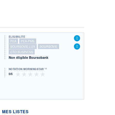
ÉLIGIBILITÉ
PEA
PEA-PME
BOURSOVIE LUX
BOURSOVIE
CTO BUSINESS
Non éligible Boursobank
NOTATION MORNINGSTAR ⁽¹⁾
MES LISTES