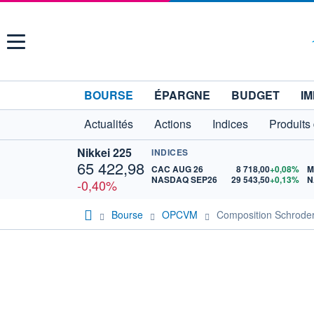
Menu
BOURSE
ÉPARGNE
BUDGET
IM
Actualités
Actions
Indices
Produits
Nikkei 225
INDICES
65 422,98
CAC AUG 26
8 718,00
+0,08%
M
NASDAQ SEP26
29 543,50
+0,13%
N
-0,40%
Bourse
OPCVM
Composition Schroder