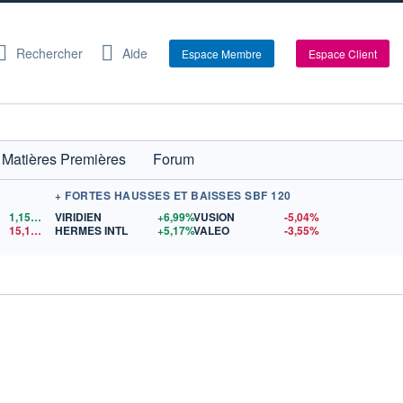
Rechercher
Aide
Espace Membre
Espace Client
Matières Premières
Forum
+ FORTES HAUSSES ET BAISSES SBF 120
1,1524
$US
VIRIDIEN
+6,99%
VUSION
-5,04%
15,15
$US
HERMES INTL
+5,17%
VALEO
-3,55%