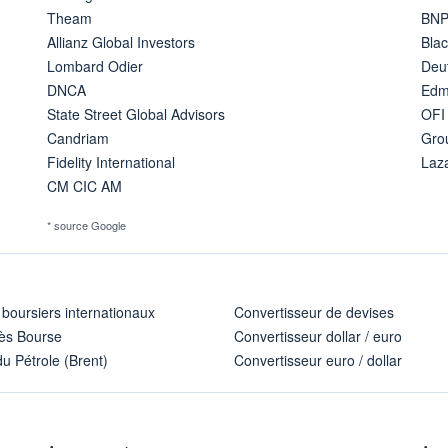
Theam
BNP
Allianz Global Investors
Bla
Lombard Odier
Deu
DNCA
Edm
State Street Global Advisors
OFI
Candriam
Gro
Fidelity International
Laz
CM CIC AM
* source Google
 boursiers internationaux
Convertisseur de devises
ès Bourse
Convertisseur dollar / euro
u Pétrole (Brent)
Convertisseur euro / dollar