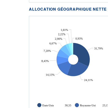
ALLOCATION GÉOGRAPHIQUE NETTE
1,61%
2,22%
0,93%
2,90%
6,67%
31,79%
7,20%
8,43%
14,13%
24,11%
Etats-Unis
30,55
Royaume-Uni
23,1