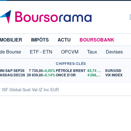
MOBILIER
IMPÔTS
ACTU
BOURSOBANK
 de Bourse
ETF - ETN
OPCVM
Taux
Devises
CHIFFRES-CLÉS
INI S&P SEP26
7 735,00
+0,05%
PÉTROLE BRENT
83,74
$US
EUR/USD
ASDAQ DEC26
29 839,00
+0,14%
ONCE D'OR
4 268,04
$US
VIX INDEX
 ISF Global Sust Val IZ Inc EUR