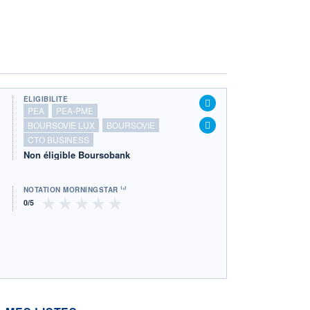
ÉLIGIBILITÉ
PEA
PEA-PME
BOURSOVIE LUX
BOURSOVIE
CTO BUSINESS
Non éligible Boursobank
NOTATION MORNINGSTAR ⁽¹⁾