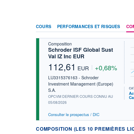
COURS
PERFORMANCES ET RISQUES
CO
Composition
Schroder ISF Global Sust
Val IZ Inc EUR
112,61
+0,68%
EUR
LU3315376163 - Schroder
Investment Management (Europe)
CA
S.A.
Ac
OPCVM DERNIER COURS CONNU AU
Ca
05/08/2026
Consulter le prospectus / DIC
COMPOSITION (LES 10 PREMIÈRES LI