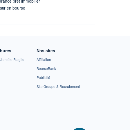
rance prêt immobilier
stir en bourse
A
chures
Nos sites
lientèle Fragile
Affiliation
BoursoBank
Publicité
Site Groupe & Recrutement