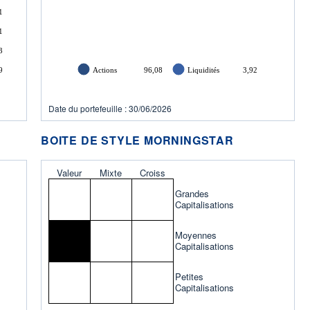
1
1
3
9
Actions
96,08
Liquidités
3,92
Date du portefeuille : 30/06/2026
BOITE DE STYLE MORNINGSTAR
Valeur
Mixte
Croiss
Grandes
Capitalisations
Moyennes
Capitalisations
Petites
Capitalisations