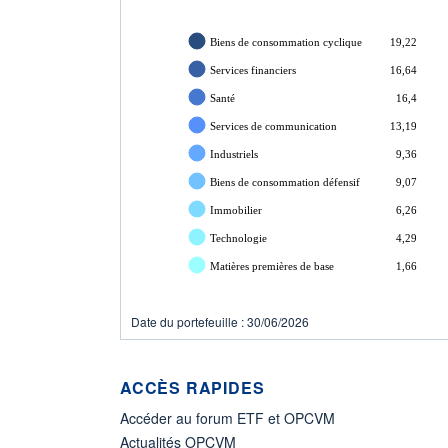
Biens de consommation cyclique
19,22
Services financiers
16,64
Santé
16,4
Services de communication
13,19
Industriels
9,36
Biens de consommation défensif
9,07
Immobilier
6,26
Technologie
4,29
Matières premières de base
1,66
Date du portefeuille : 30/06/2026
ACCÈS RAPIDES
Accéder au forum ETF et OPCVM
Actualités OPCVM