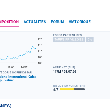
MPOSITION
ACTUALITÉS
FORUM
HISTORIQUE
FONDS PARTENAIRES
TARIFS PRIVILÉGIÉS
0%
120
115
110
105
100
ACTIF NET (EUR)
19/06
14/07
117M / 31.07.26
TÉGORIE MORNINGSTAR
tions International Gdes
p. 'Value'
RISQUE DU FONDS (SRI)
4
/7
GNES)