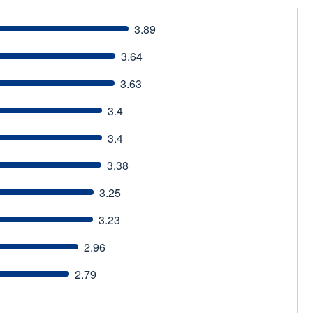
3.89
3.64
3.63
3.4
3.4
3.38
3.25
3.23
2.96
2.79