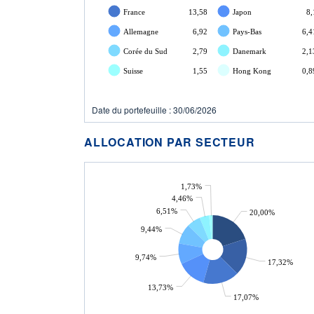
France
13,58
Japon
8,
Allemagne
6,92
Pays-Bas
6,4
Corée du Sud
2,79
Danemark
2,1
Suisse
1,55
Hong Kong
0,8
Date du portefeuille : 30/06/2026
ALLOCATION PAR SECTEUR
1,73%
4,46%
6,51%
20,00%
9,44%
9,74%
17,32%
13,73%
17,07%