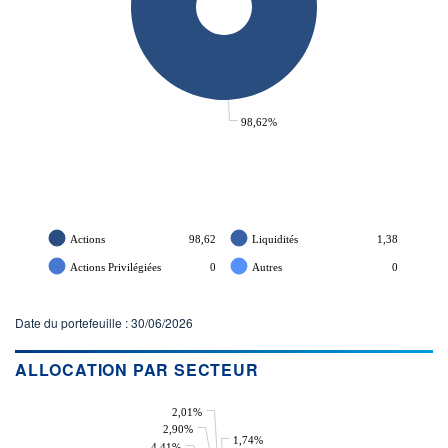
98,62%
Actions
98,62
Liquidités
1,38
Actions Privilégiées
0
Autres
0
Date du portefeuille : 30/06/2026
ALLOCATION PAR SECTEUR
2,01%
2,90%
1,74%
4,41%