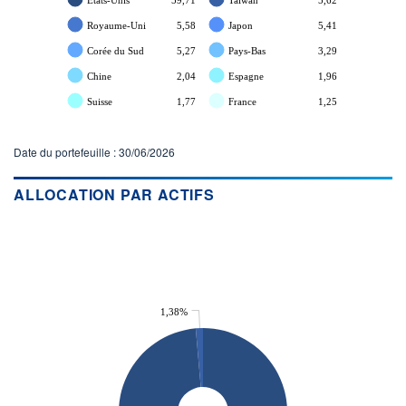
Royaume-Uni
5,58
Japon
5,41
Corée du Sud
5,27
Pays-Bas
3,29
Chine
2,04
Espagne
1,96
Suisse
1,77
France
1,25
Date du portefeuille : 30/06/2026
ALLOCATION PAR ACTIFS
1,38%