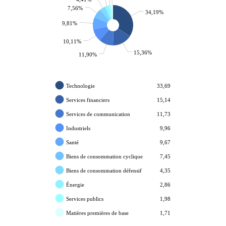
7,56%
34,19%
9,81%
10,11%
15,36%
11,90%
Technologie
33,69
Services financiers
15,14
Services de communication
11,73
Industriels
9,96
Santé
9,67
Biens de consommation cyclique
7,45
Biens de consommation défensif
4,35
Énergie
2,86
Services publics
1,98
Matières premières de base
1,71