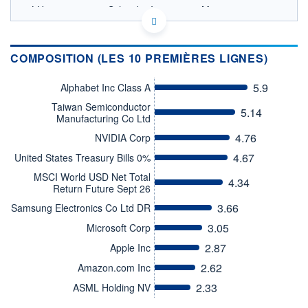
LU3295615002 - Schroder Investment Management
(Europe) S.A.
OPCVM DERNIER COURS CONNU AU 06/08/2026
Consulter le prospectus / DIC
COMPOSITION (LES 10 PREMIÈRES LIGNES)
115
5.9
Alphabet Inc Class A
Taiwan Semiconductor
5.14
110
Manufacturing Co Ltd
4.76
NVIDIA Corp
105
4.67
United States Treasury Bills 0%
05/06
08/07
MSCI World USD Net Total
4.34
Return Future Sept 26
CATÉGORIE MORNINGSTAR
Actions Secteur Autres
3.66
Samsung Electronics Co Ltd DR
FONDS PARTENAIRES
3.05
Microsoft Corp
TARIFS PRIVILÉGIÉS
0%
2.87
Apple Inc
ÉLIGIBILITÉ
2.62
Amazon.com Inc
PEA
PEA-PME
BOURSOVIE LUX
BOURSOVIE
CTO BUSINESS
2.33
ASML Holding NV
Non éligible Boursobank