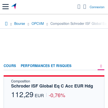
Menu
Connexion
Bourse
OPCVM
Composition Schroder ISF Global Eq
COURS
PERFORMANCES ET RISQUES
Composition
COMPOSITION
Schroder ISF Global Eq C Acc EUR Hdg
ACTUALITÉS
112,29
-0,76%
EUR
FORUM
HISTORIQUE