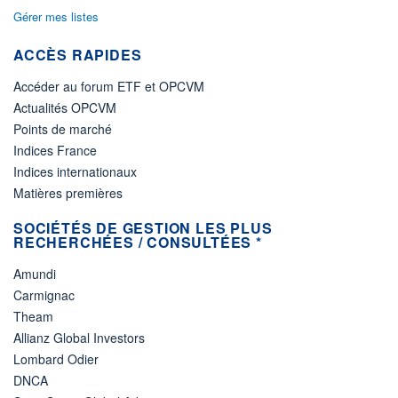
Gérer mes listes
ACTIF NET (EUR)
102M / 31.07.26
ACCÈS RAPIDES
NOTATION MORNINGSTAR ⁽¹⁾
Accéder au forum ETF et OPCVM
Actualités OPCVM
RISQUE DU FONDS (SRI)
3
/7
Points de marché
Indices France
+ PORTEFEUILLE
+ LISTE
Indices internationaux
Matières premières
SOCIÉTÉS DE GESTION LES PLUS
RECHERCHÉES / CONSULTÉES *
Amundi
Carmignac
Theam
Allianz Global Investors
Lombard Odier
DNCA