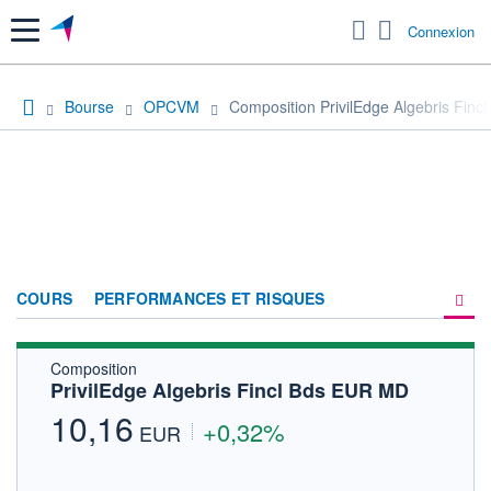
Menu
Connexion
Bourse
OPCVM
Composition PrivilEdge Algebris Fin
COURS
PERFORMANCES ET RISQUES
Composition
COMPOSITION
PrivilEdge Algebris Fincl Bds EUR MD
ACTUALITÉS
10,16
+0,32%
EUR
FORUM
HISTORIQUE