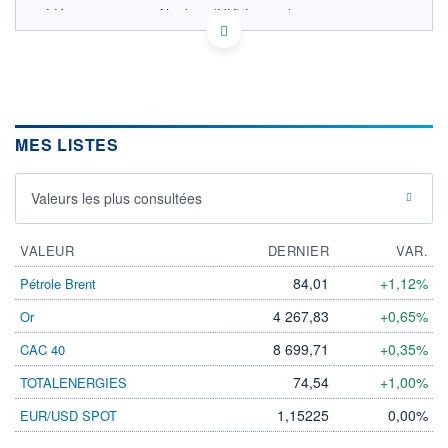
LU3233463564 - Algebris (UK) Limited
OPCVM DERNIER COURS CONNU AU 04/08/2026
Consulter le prospectus / DIC
10,3
10,2
MES LISTES
10,1
Valeurs les plus consultées
10,0
09/06
08/07
VALEUR
DERNIER
VAR.
CATÉGORIE MORNINGSTAR
Obligations EUR
84,01
+1,12%
Pétrole Brent
Subordonnées
4 267,83
+0,65%
Or
FONDS PARTENAIRES
TARIFS PRIVILÉGIÉS
0%
8 699,71
+0,35%
CAC 40
ÉLIGIBILITÉ
74,54
+1,00%
TOTALENERGIES
PEA
PEA-PME
BOURSOVIE LUX
BOURSOVIE
CTO BUSINESS
1,15225
0,00%
EUR/USD SPOT
Non éligible Boursobank