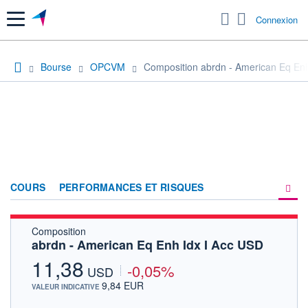
Menu
Connexion
Bourse
OPCVM
Composition abrdn - American Eq Enh
COURS
PERFORMANCES ET RISQUES
Composition
COMPOSITION
abrdn - American Eq Enh Idx I Acc USD
ACTUALITÉS
11,38
-0,05%
USD
FORUM
9,84 EUR
VALEUR INDICATIVE
HISTORIQUE