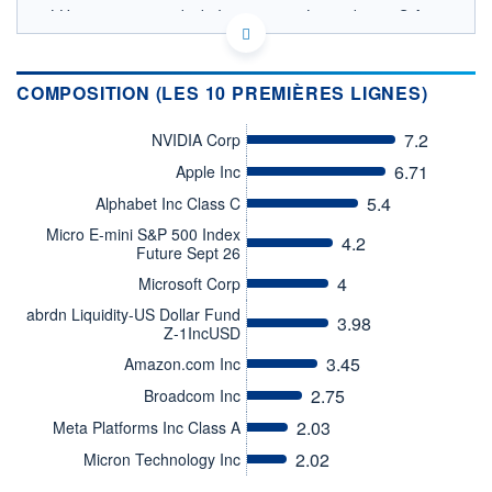
LU3246222254 - abrdn Investments Luxembourg S.A.
OPCVM DERNIER COURS CONNU AU 06/08/2026
Consulter le prospectus / DIC
COMPOSITION (LES 10 PREMIÈRES LIGNES)
12,0
11,5
7.2
NVIDIA Corp
11,0
6.71
Apple Inc
10,5
5.4
Alphabet Inc Class C
10,0
Micro E-mini S&P 500 Index
26/05
02/07
4.2
Future Sept 26
CATÉGORIE MORNINGSTAR
4
Microsoft Corp
Actions Etats-Unis Gdes
Cap. Mixte
abrdn Liquidity-US Dollar Fund
3.98
Z-1IncUSD
FONDS PARTENAIRES
3.45
Amazon.com Inc
TARIFS PRIVILÉGIÉS
0%
2.75
Broadcom Inc
ÉLIGIBILITÉ
PEA
PEA-PME
BOURSOVIE LUX
2.03
BOURSOVIE
Meta Platforms Inc Class A
CTO BUSINESS
2.02
Micron Technology Inc
Non éligible Boursobank