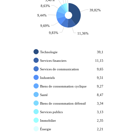
8,63%
39,82%
9,44%
9,69%
9,83%
11,36%
Technologie
39,1
Services financiers
11,15
Services de communication
9,65
Industriels
9,51
Biens de consommation cyclique
9,27
Santé
8,47
Biens de consommation défensif
3,34
Services publics
3,13
Immobilier
2,35
Énergie
2,21