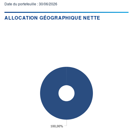
Date du portefeuille : 30/06/2026
ACTIF NET (EUR)
143M / 31.07.26
ALLOCATION GÉOGRAPHIQUE NETTE
NOTATION MORNINGSTAR ⁽¹⁾
RISQUE DU FONDS (SRI)
4
/7
+ PORTEFEUILLE
+ LISTE
100,00%