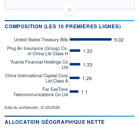
LU3030295326 - BlackRock (Luxembourg) SA
OPCVM DERNIER COURS CONNU AU 06/08/2026
Consulter le prospectus / DIC
COMPOSITION (LES 10 PREMIÈRES LIGNES)
10 800
5.02
United States Treasury Bills
Ping An Insurance (Group) Co.
10 600
1.33
of China Ltd Class H
10 400
Yuanta Financial Holdings Co
1.33
Ltd
10 200
01/06
03/07
05/08
China International Capital Corp
1.26
Ltd Class A
CATÉGORIE MORNINGSTAR
Far EasTone
Alternatives Market Neutral
1.1
Telecommunications Co Ltd
- Autres
FONDS PARTENAIRES
Date du portefeuille : 31/05/2026
TARIFS PRIVILÉGIÉS
0%
ALLOCATION GÉOGRAPHIQUE NETTE
ÉLIGIBILITÉ
PEA
PEA-PME
BOURSOVIE LUX
BOURSOVIE
CTO BUSINESS