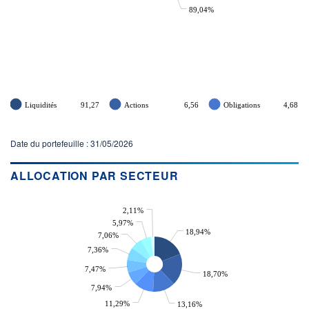
89,04%
Liquidités
91,27
Actions
6,56
Obligations
4,68
Date du portefeuille : 31/05/2026
ALLOCATION PAR SECTEUR
2,11%
5,97%
18,94%
7,06%
7,36%
7,47%
18,70%
7,94%
11,29%
13,16%