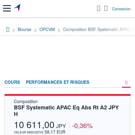
Menu
Connexion
Bourse
OPCVM
Composition BSF Systematic APAC E
COURS
PERFORMANCES ET RISQUES
Composition
COMPOSITION
BSF Systematic APAC Eq Abs Rt A2 JPY
H
ACTUALITÉS
10 611,00
-0,36%
FORUM
JPY
58,17 EUR
VALEUR INDICATIVE
HISTORIQUE