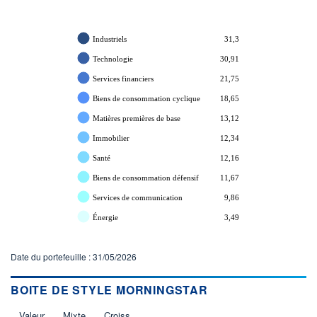
Industriels
31,3
Technologie
30,91
Services financiers
21,75
Biens de consommation cyclique
18,65
Matières premières de base
13,12
Immobilier
12,34
Santé
12,16
Biens de consommation défensif
11,67
Services de communication
9,86
Énergie
3,49
Date du portefeuille : 31/05/2026
BOITE DE STYLE MORNINGSTAR
Valeur
Mixte
Croiss