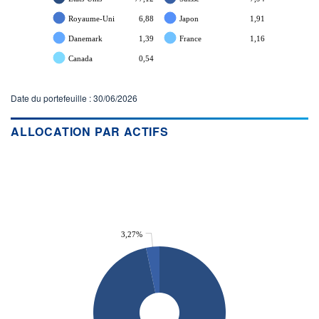
Royaume-Uni
6,88
Japon
1,91
Danemark
1,39
France
1,16
Canada
0,54
Date du portefeuille : 30/06/2026
ALLOCATION PAR ACTIFS
3,27%