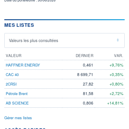
MES LISTES
Valeurs les plus consultées
VALEUR
DERNIER
VAR.
0,461
+9,76%
HAFFNER ENERGY
8 699,71
+0,35%
CAC 40
27,82
+0,80%
2CRSI
81,58
+2,72%
Pétrole Brent
0,806
+14,81%
AB SCIENCE
Gérer mes listes