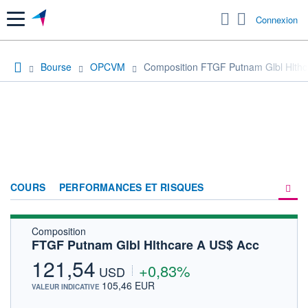
Menu
Connexion
Bourse
OPCVM
Composition FTGF Putnam Glbl Hlthc
COURS
PERFORMANCES ET RISQUES
Composition
COMPOSITION
FTGF Putnam Glbl Hlthcare A US$ Acc
ACTUALITÉS
121,54
+0,83%
USD
FORUM
105,46 EUR
VALEUR INDICATIVE
HISTORIQUE