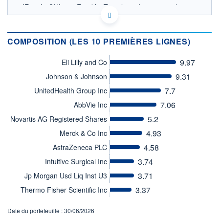
IE000L0QHL30 - Franklin Templeton International
Services S.à r.l.
OPCVM DERNIER COURS CONNU AU 05/08/2026
Consulter le prospectus / DIC
COMPOSITION (LES 10 PREMIÈRES LIGNES)
130
9.97
Eli Lilly and Co
120
9.31
Johnson & Johnson
110
7.7
UnitedHealth Group Inc
100
7.06
AbbVie Inc
90
03/12
07/04
5.2
Novartis AG Registered Shares
4.93
Merck & Co Inc
CATÉGORIE MORNINGSTAR
Actions Secteur Santé
4.58
AstraZeneca PLC
FONDS PARTENAIRES
3.74
Intuitive Surgical Inc
TARIFS PRIVILÉGIÉS
0%
3.71
Jp Morgan Usd Liq Inst U3
ÉLIGIBILITÉ
3.37
Thermo Fisher Scientific Inc
PEA
PEA-PME
BOURSOVIE LUX
BOURSOVIE
CTO BUSINESS
Date du portefeuille : 30/06/2026
Non éligible Boursobank