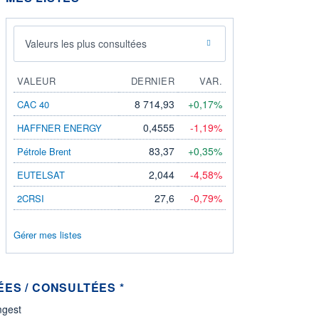
Valeurs les plus consultées
VALEUR
DERNIER
VAR.
8 714,93
+0,17%
CAC 40
0,4555
-1,19%
HAFFNER ENERGY
83,37
+0,35%
Pétrole Brent
2,044
-4,58%
EUTELSAT
27,6
-0,79%
2CRSI
Gérer mes listes
ES / CONSULTÉES *
gest