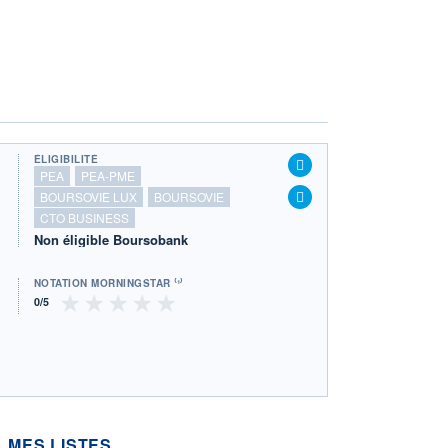
ÉLIGIBILITÉ
PEA
PEA-PME
BOURSOVIE LUX
BOURSOVIE
CTO BUSINESS
Non éligible Boursobank
NOTATION MORNINGSTAR ⁽¹⁾
MES LISTES