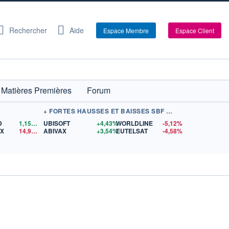
Rechercher
Aide
Espace Membre
Espace Client
Matières Premières
Forum
+ FORTES HAUSSES ET BAISSES SBF 120
D
1,1560
$US
UBISOFT
+4,43%
WORLDLINE
-5,12%
EX
14,94
$US
ABIVAX
+3,54%
EUTELSAT
-4,58%