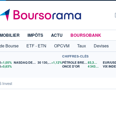
MOBILIER
IMPÔTS
ACTU
BOURSOBANK
 de Bourse
ETF - ETN
OPCVM
Taux
Devises
CHIFFRES-CLÉS
0
+1,05%
NASDAQ DEC26
30 130,00
+1,12%
PÉTROLE BRENT
83,35
$US
EUR/US
5
+0,63%
ONCE D'OR
4 343,91
$US
VIX IND
 Invest