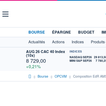
Menu
BOURSE
ÉPARGNE
BUDGET
IM
Actualités
Actions
Indices
Produits
AUG 26 CAC 40 Index
INDICES
(10x)
NASDAQ SEP26
29 813,5
8 729,00
MINI S&P SEP26
7 780,2
+0,21%
Bourse
OPCVM
Composition EdR AMS