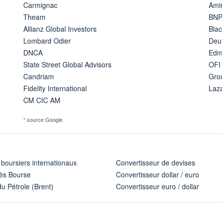
Carmignac
Amir
Theam
BNP
Allianz Global Investors
Bla
Lombard Odier
Deu
DNCA
Edm
State Street Global Advisors
OFI
Candriam
Gro
Fidelity International
Laz
CM CIC AM
* source Google
 boursiers internationaux
Convertisseur de devises
ès Bourse
Convertisseur dollar / euro
u Pétrole (Brent)
Convertisseur euro / dollar