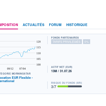
MPOSITION
ACTUALITÉS
FORUM
HISTORIQUE
FONDS PARTENAIRES
TARIFS PRIVILÉGIÉS
0%
120
115
110
105
100
ACTIF NET (EUR)
09/12
07/04
13M / 31.07.26
TÉGORIE MORNINGSTAR
location EUR Flexible -
ternational
RISQUE DU FONDS (SRI)
3
/7