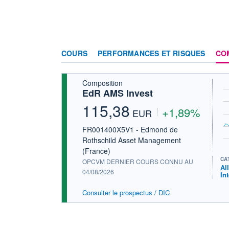
COURS
PERFORMANCES ET RISQUES
CO
Composition
EdR AMS Invest
115,38
+1,89%
EUR
FR001400X5V1 - Edmond de
Rothschild Asset Management
(France)
CA
OPCVM DERNIER COURS CONNU AU
Al
04/08/2026
In
Consulter le prospectus / DIC