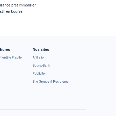
rance prêt immobilier
stir en bourse
A
chures
Nos sites
lientèle Fragile
Affiliation
BoursoBank
Publicité
Site Groupe & Recrutement