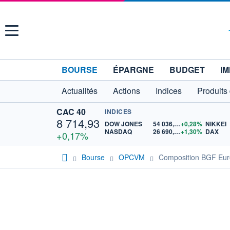
Menu
BOURSE
ÉPARGNE
BUDGET
IM
Actualités
Actions
Indices
Produits
CAC 40
INDICES
8 714,93
DOW JONES
54 036,93
+0,28%
NIKKEI
NASDAQ
26 690,62
+1,30%
DAX
+0,17%
Bourse
OPCVM
Composition BGF Eur