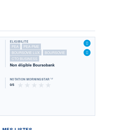
ÉLIGIBILITÉ
PEA
PEA-PME
BOURSOVIE LUX
BOURSOVIE
CTO BUSINESS
Non éligible Boursobank
NOTATION MORNINGSTAR ⁽¹⁾
MES LISTES