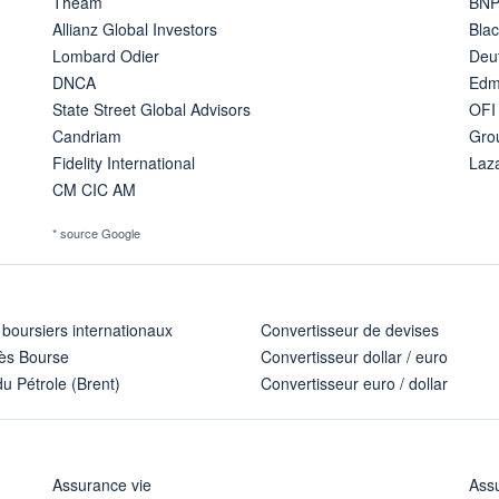
Theam
BNP
Allianz Global Investors
Bla
Lombard Odier
Deu
DNCA
Edm
State Street Global Advisors
OFI
Candriam
Gro
Fidelity International
Laz
CM CIC AM
* source Google
 boursiers internationaux
Convertisseur de devises
ès Bourse
Convertisseur dollar / euro
u Pétrole (Brent)
Convertisseur euro / dollar
Assurance vie
Assu