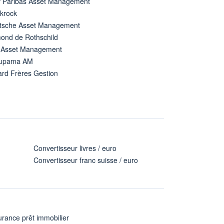
 Paribas Asset Management
ckrock
tsche Asset Management
ond de Rothschild
 Asset Management
upama AM
ard Frères Gestion
Convertisseur livres / euro
Convertisseur franc suisse / euro
rance prêt immobilier