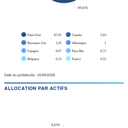
89,65%
Etats-Unis
87,81
Canada
3,93
Royaume-Uni
2,45
Allemagne
1
Espagne
0,97
Pays-Bas
0,75
Belgique
0,52
France
0,52
Date du portefeuille : 30/06/2026
ALLOCATION PAR ACTIFS
0,63%