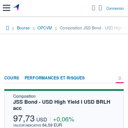
Menu
Connexion
Bourse
OPCVM
Composition JSS Bond - USD High Yi
COURS
PERFORMANCES ET RISQUES
Composition
COMPOSITION
JSS Bond - USD High Yield I USD BRLH
acc
ACTUALITÉS
97,73
+0,06%
FORUM
USD
84,59 EUR
VALEUR INDICATIVE
HISTORIQUE