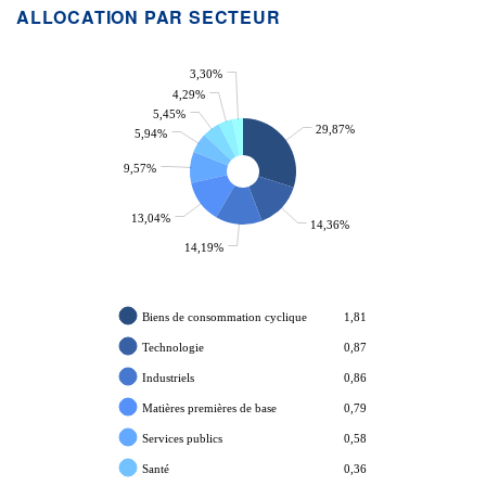
ALLOCATION PAR SECTEUR
3,30%
4,29%
5,45%
29,87%
5,94%
9,57%
13,04%
14,36%
14,19%
Biens de consommation cyclique
1,81
Technologie
0,87
Industriels
0,86
Matières premières de base
0,79
Services publics
0,58
Santé
0,36