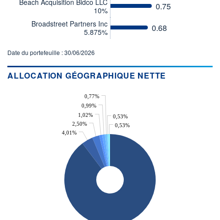
RISQUE DU FONDS (SRI)
Beach Acquisition Bidco LLC
0.75
3
/7
10%
Broadstreet Partners Inc
0.68
+ PORTEFEUILLE
+ LISTE
5.875%
Date du portefeuille : 30/06/2026
ALLOCATION GÉOGRAPHIQUE NETTE
0,77%
0,99%
1,02%
0,53%
2,50%
0,53%
4,01%