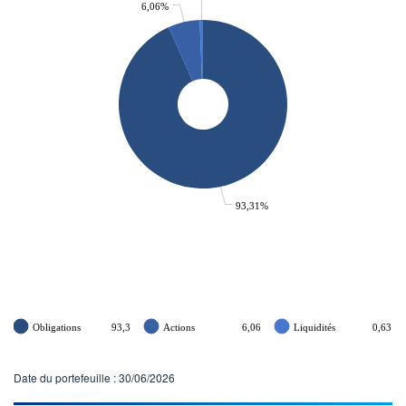
6,06%
93,31%
Obligations
93,3
Actions
6,06
Liquidités
0,63
Date du portefeuille : 30/06/2026