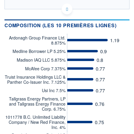
LU2663598295 - J. Safra Sarasin Fund Management
(Luxembourg) S.A.
OPCVM DERNIER COURS CONNU AU 16/10/2024
COMPOSITION (LES 10 PREMIÈRES LIGNES)
Consulter le prospectus / DIC
Ardonagh Group Finance Ltd.
1.19
8.875%
CATÉGORIE MORNINGSTAR
Obligations Autres
0.9
Medline Borrower LP 5.25%
FONDS PARTENAIRES
0.8
Madison IAQ LLC 5.875%
TARIFS PRIVILÉGIÉS
0%
0.77
McAfee Corp 7.375%
ÉLIGIBILITÉ
Truist Insurance Holdings LLC &
PEA
PEA-PME
BOURSOVIE LUX
BOURSOVIE
0.77
Panther Co-Issuer Inc. 7.125%
CTO BUSINESS
0.77
Usi Inc 7.5%
Non éligible Boursobank
Tallgrass Energy Partners, LP
ACTIF NET (EUR)
0.76
and Tallgrass Energy Finance
132M / 31.07.26
Corp. 6.75%
1011778 B.C. Unlimited Liability
NOTATION MORNINGSTAR ⁽¹⁾
0.75
Company / New Red Finance,
Inc. 4%