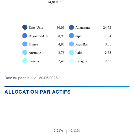
24,81%
Etats-Unis
40,06
Allemagne
24,73
Royaume-Uni
8,99
Japon
7,04
France
4,98
Pays-Bas
3,65
Australie
2,76
Italie
2,65
Canada
2,46
Espagne
2,37
Date du portefeuille : 30/06/2026
ALLOCATION PAR ACTIFS
0,31%
0,11%