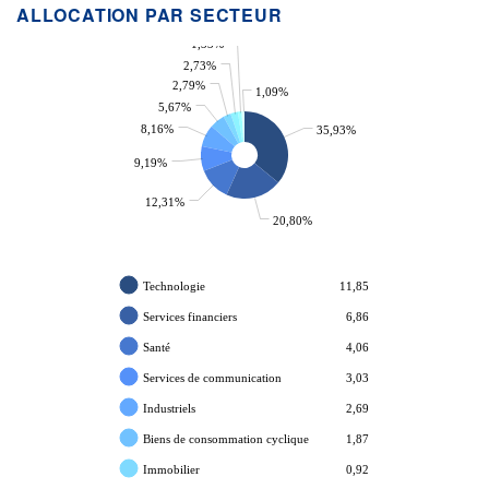
ALLOCATION PAR SECTEUR
1,33%
2,73%
2,79%
1,09%
5,67%
8,16%
35,93%
9,19%
12,31%
20,80%
Technologie
11,85
Services financiers
6,86
Santé
4,06
Services de communication
3,03
Industriels
2,69
Biens de consommation cyclique
1,87
Immobilier
0,92