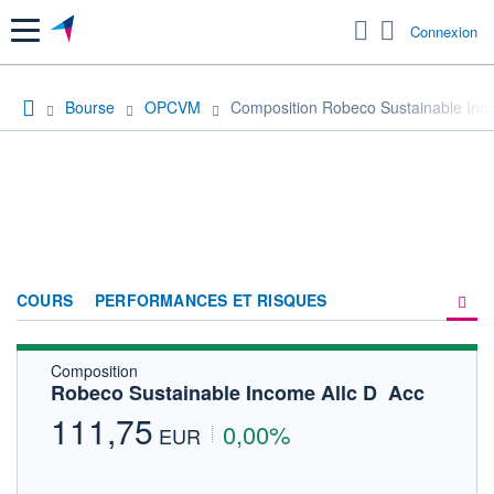
Menu
Connexion
Bourse
OPCVM
Composition Robeco Sustainable Inco
COURS
PERFORMANCES ET RISQUES
Composition
COMPOSITION
Robeco Sustainable Income Allc D  Acc
ACTUALITÉS
111,75
0,00%
EUR
FORUM
HISTORIQUE