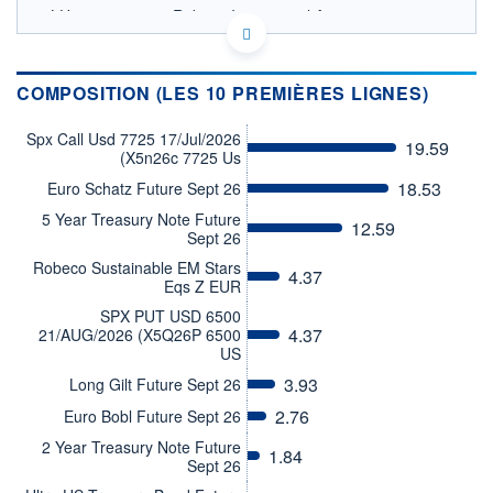
LU2776675253 - Robeco Institutional Asset
Management BV
OPCVM DERNIER COURS CONNU AU 06/08/2026
Consulter le prospectus / DIC
COMPOSITION (LES 10 PREMIÈRES LIGNES)
115
Spx Call Usd 7725 17/Jul/2026
19.59
(X5n26c 7725 Us
18.53
Euro Schatz Future Sept 26
110
5 Year Treasury Note Future
12.59
Sept 26
105
10/12
13/04
Robeco Sustainable EM Stars
4.37
Eqs Z EUR
CATÉGORIE MORNINGSTAR
SPX PUT USD 6500
Allocation EUR Prudente -
4.37
21/AUG/2026 (X5Q26P 6500
International
US
FONDS PARTENAIRES
3.93
Long Gilt Future Sept 26
TARIFS PRIVILÉGIÉS
0%
2.76
Euro Bobl Future Sept 26
ÉLIGIBILITÉ
2 Year Treasury Note Future
PEA
PEA-PME
BOURSOVIE LUX
BOURSOVIE
1.84
Sept 26
CTO BUSINESS