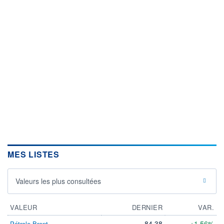
MES LISTES
Valeurs les plus consultées
VALEUR
DERNIER
VAR.
84,38
+1,56%
Pétrole Brent