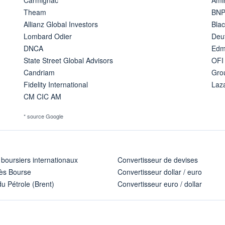
Theam
BNP
Allianz Global Investors
Bla
Lombard Odier
Deu
DNCA
Edm
State Street Global Advisors
OFI
Candriam
Gro
Fidelity International
Laz
CM CIC AM
* source Google
 boursiers internationaux
Convertisseur de devises
ès Bourse
Convertisseur dollar / euro
u Pétrole (Brent)
Convertisseur euro / dollar