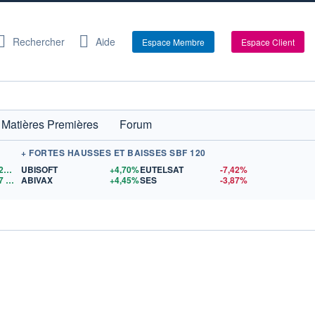
Rechercher
Aide
Espace Membre
Espace Client
Matières Premières
Forum
+ FORTES HAUSSES ET BAISSES SBF 120
1,1528
$US
UBISOFT
+4,70%
EUTELSAT
-7,42%
7
$US
ABIVAX
+4,45%
SES
-3,87%