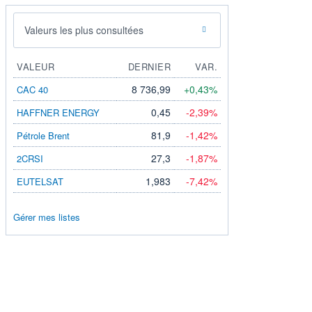
Valeurs les plus consultées
VALEUR
DERNIER
VAR.
8 736,99
+0,43%
CAC 40
0,45
-2,39%
HAFFNER ENERGY
81,9
-1,42%
Pétrole Brent
27,3
-1,87%
2CRSI
1,983
-7,42%
EUTELSAT
Gérer mes listes