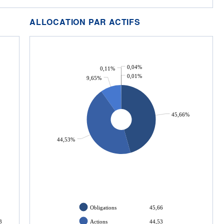
ALLOCATION PAR ACTIFS
0,04%
0,11%
0,01%
9,65%
45,66%
44,53%
Obligations
45,66
3
Actions
44,53