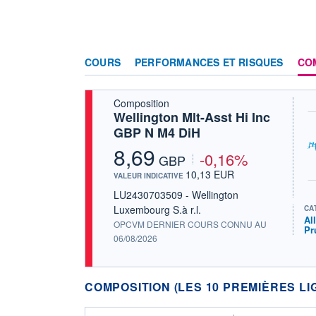
COURS
PERFORMANCES ET RISQUES
CO
Composition
Wellington Mlt-Asst Hi Inc
GBP N M4 DiH
8,69
-0,16%
GBP
10,13 EUR
VALEUR INDICATIVE
LU2430703509 - Wellington
Luxembourg S.à r.l.
CA
Al
OPCVM DERNIER COURS CONNU AU
Pr
06/08/2026
COMPOSITION (LES 10 PREMIÈRES LI