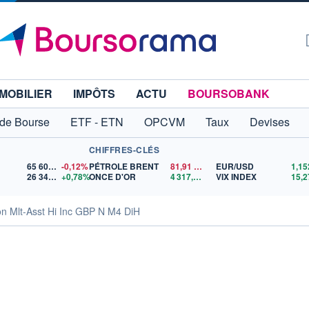
MOBILIER
IMPÔTS
ACTU
BOURSOBANK
 de Bourse
ETF - ETN
OPCVM
Taux
Devises
CHIFFRES-CLÉS
65 606,71
-0,12%
PÉTROLE BRENT
81,91
$US
EUR/USD
26 344,64
+0,78%
ONCE D'OR
4 317,61
$US
VIX INDEX
15,2
on Mlt-Asst Hi Inc GBP N M4 DiH