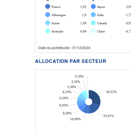
France
2,92
Japon
2,0
Allemagne
1,9
Italie
1,7
Suisse
1,09
Canada
0,9
Australie
0,84
Chine
0,7
Date du portefeuille : 31/12/2024
ALLOCATION PAR SECTEUR
3,10%
3,16%
5,39%
6,24%
29,52%
6,26%
6,93%
9,30%
19,41%
10,69%