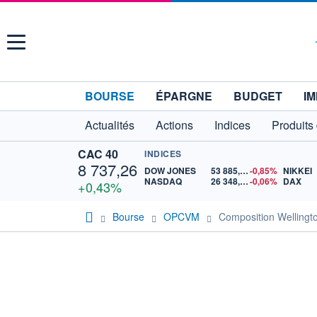
Menu
BOURSE
ÉPARGNE
BUDGET
IM
Actualités
Actions
Indices
Produits
CAC 40
INDICES
8 737,26
DOW JONES
53 885,10
-0,85%
NIKKEI
NASDAQ
26 348,35
-0,06%
DAX
+0,43%
Bourse
OPCVM
Composition Wellingt