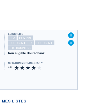
ÉLIGIBILITÉ
PEA
PEA-PME
BOURSOVIE LUX
BOURSOVIE
CTO BUSINESS
Non éligible Boursobank
NOTATION MORNINGSTAR ⁽¹⁾
MES LISTES