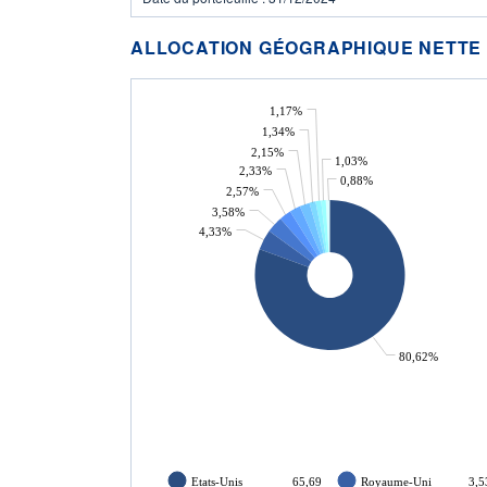
ALLOCATION GÉOGRAPHIQUE NETTE
1,17%
1,34%
2,15%
1,03%
2,33%
0,88%
2,57%
3,58%
4,33%
80,62%
Etats-Unis
65,69
Royaume-Uni
3,5