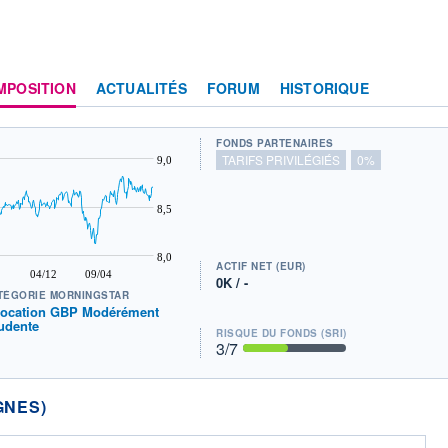
MPOSITION
ACTUALITÉS
FORUM
HISTORIQUE
FONDS PARTENAIRES
TARIFS PRIVILÉGIÉS
0%
9,0
8,5
8,0
ACTIF NET (EUR)
04/12
09/04
0K / -
TÉGORIE MORNINGSTAR
location GBP Modérément
udente
RISQUE DU FONDS (SRI)
3
/7
GNES)