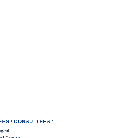
ES / CONSULTÉES *
gest
al Gestion