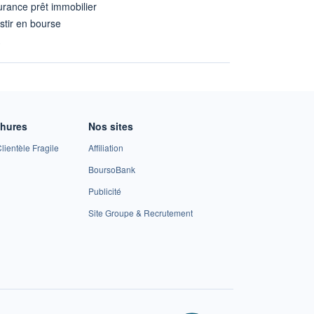
rance prêt immobilier
stir en bourse
A
chures
Nos sites
lientèle Fragile
Affiliation
BoursoBank
Publicité
Site Groupe & Recrutement