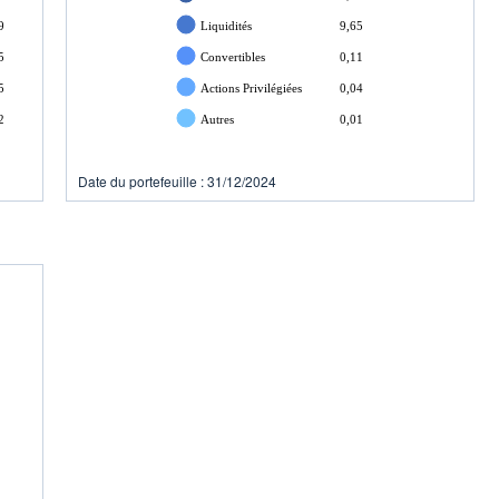
9
Liquidités
9,65
5
Convertibles
0,11
5
Actions Privilégiées
0,04
2
Autres
0,01
Date du portefeuille : 31/12/2024