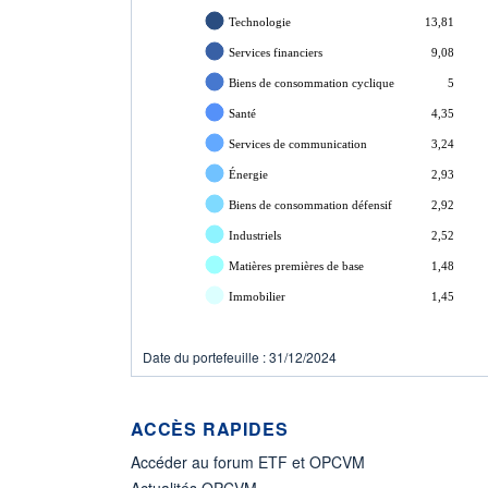
Technologie
13,81
Services financiers
9,08
Biens de consommation cyclique
5
Santé
4,35
Services de communication
3,24
Énergie
2,93
Biens de consommation défensif
2,92
Industriels
2,52
Matières premières de base
1,48
Immobilier
1,45
Date du portefeuille : 31/12/2024
ACCÈS RAPIDES
Accéder au forum ETF et OPCVM
Actualités OPCVM