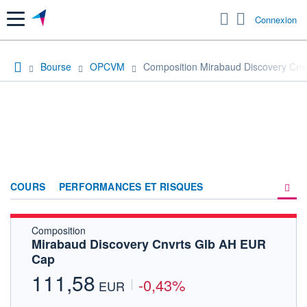
Menu
Connexion
Bourse
OPCVM
Composition Mirabaud Discovery Cn
COURS
PERFORMANCES ET RISQUES
Composition
COMPOSITION
Mirabaud Discovery Cnvrts Glb AH EUR
Cap
ACTUALITÉS
111,58
-0,43%
FORUM
EUR
HISTORIQUE