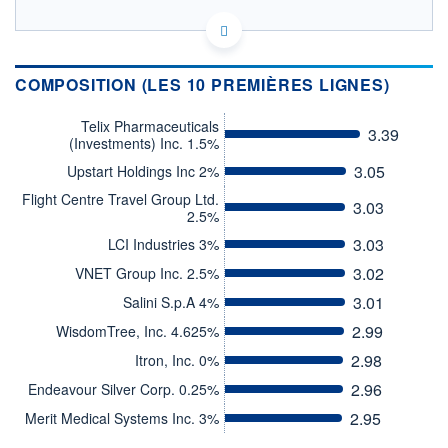
LU2387355055 - Mirabaud Asset Management
(France) S.A.S.
OPCVM DERNIER COURS CONNU AU 05/08/2026
COMPOSITION (LES 10 PREMIÈRES LIGNES)
Consulter le prospectus / DIC
Telix Pharmaceuticals
3.39
(Investments) Inc. 1.5%
120
110
3.05
Upstart Holdings Inc 2%
100
Flight Centre Travel Group Ltd.
3.03
2.5%
90
80
3.03
LCI Industries 3%
04/12
08/04
3.02
VNET Group Inc. 2.5%
CATÉGORIE MORNINGSTAR
3.01
Salini S.p.A 4%
Convertibles International
Couvertes en EUR
2.99
WisdomTree, Inc. 4.625%
2.98
Itron, Inc. 0%
FONDS PARTENAIRES
TARIFS PRIVILÉGIÉS
0%
2.96
Endeavour Silver Corp. 0.25%
ÉLIGIBILITÉ
2.95
Merit Medical Systems Inc. 3%
PEA
PEA-PME
BOURSOVIE LUX
BOURSOVIE