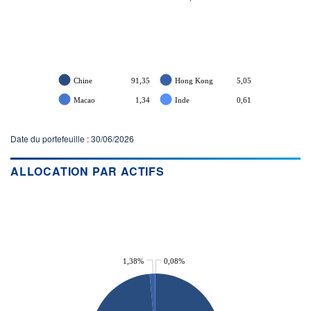
Chine
91,35
Hong Kong
5,05
Macao
1,34
Inde
0,61
Date du portefeuille : 30/06/2026
ALLOCATION PAR ACTIFS
1,38%
0,08%