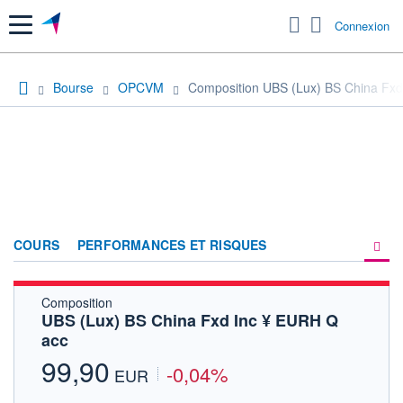
Menu
Connexion
Bourse
OPCVM
Composition UBS (Lux) BS China Fxd
COURS
PERFORMANCES ET RISQUES
Composition
COMPOSITION
UBS (Lux) BS China Fxd Inc ¥ EURH Q
acc
ACTUALITÉS
99,90
-0,04%
FORUM
EUR
HISTORIQUE