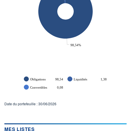
98,54%
Obligations
98,54
Liquidités
1,38
Convertibles
0,08
Date du portefeuille : 30/06/2026
MES LISTES