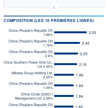
LU2411453108 - UBS Asset Management (Europe) S.A.
OPCVM DERNIER COURS CONNU AU 30/01/2023
Consulter le prospectus / DIC
COMPOSITION (LES 10 PREMIÈRES LIGNES)
CATÉGORIE MORNINGSTAR
China (People's Republic Of)
3.05
Obligations Autres
1.66%
China (People's Republic Of)
FONDS PARTENAIRES
2.42
1.78%
TARIFS PRIVILÉGIÉS
0%
China (People's Republic Of)
2.25
ÉLIGIBILITÉ
2.6%
PEA
PEA-PME
BOURSOVIE LUX
BOURSOVIE
China Southern Power Grid Co.,
CTO BUSINESS
2.16
Ltd 2.45%
Non éligible Boursobank
Alibaba Group Holding Ltd.
1.86
2.65%
ACTIF NET (EUR)
429M / 31.07.26
China (People's Republic Of)
1.84
1.55%
NOTATION MORNINGSTAR ⁽¹⁾
China Cinda (2020) I
1.84
Management Ltd. 2.58%
RISQUE DU FONDS (SRI)
China (People's Republic Of)
1.82
2
/7