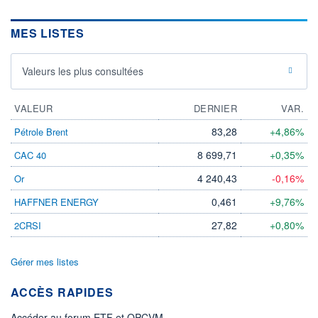
MES LISTES
Valeurs les plus consultées
VALEUR
DERNIER
VAR.
83,28
+4,86%
Pétrole Brent
8 699,71
+0,35%
CAC 40
4 240,43
-0,16%
Or
0,461
+9,76%
HAFFNER ENERGY
27,82
+0,80%
2CRSI
Gérer mes listes
ACCÈS RAPIDES
Accéder au forum ETF et OPCVM