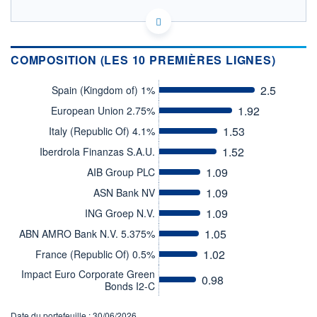
FR0014003QQ0 - Amundi Asset Management
OPCVM DERNIER COURS CONNU AU 05/08/2026
Consulter le prospectus / DIC
COMPOSITION (LES 10 PREMIÈRES LIGNES)
980
2.5
Spain (Kingdom of) 1%
1.92
960
European Union 2.75%
1.53
Italy (Republic Of) 4.1%
940
1.52
Iberdrola Finanzas S.A.U.
920
02/12
01/04
04/08
1.09
AIB Group PLC
1.09
ASN Bank NV
CATÉGORIE MORNINGSTAR
Obligations International
1.09
ING Groep N.V.
Couvertes en GBP
1.05
ABN AMRO Bank N.V. 5.375%
FONDS PARTENAIRES
TARIFS PRIVILÉGIÉS
0%
1.02
France (Republic Of) 0.5%
Impact Euro Corporate Green
0.98
ÉLIGIBILITÉ
Bonds I2-C
PEA
PEA-PME
BOURSOVIE LUX
BOURSOVIE
CTO BUSINESS
Date du portefeuille : 30/06/2026