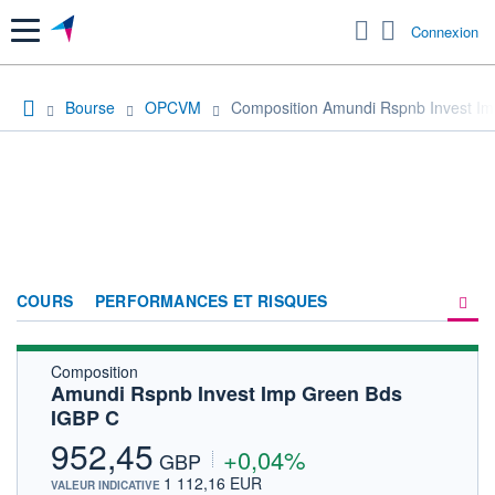
Menu
Connexion
Bourse
OPCVM
Composition Amundi Rspnb Invest I
COURS
PERFORMANCES ET RISQUES
Composition
COMPOSITION
Amundi Rspnb Invest Imp Green Bds
IGBP C
ACTUALITÉS
952,45
+0,04%
FORUM
GBP
1 112,16 EUR
VALEUR INDICATIVE
HISTORIQUE