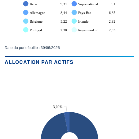
Italie
9,31
Supranational
9,1
Allemagne
8,44
Pays-Bas
6,85
Belgique
5,22
Irlande
2,92
Portugal
2,38
Royaume-Uni
2,33
Date du portefeuille : 30/06/2026
ALLOCATION PAR ACTIFS
3,09%