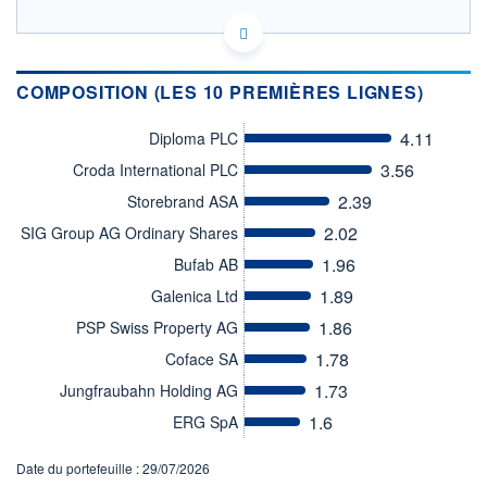
LU1291101043 - BNP Paribas Asset Management
Luxembourg
OPCVM DERNIER COURS CONNU AU 05/08/2026
COMPOSITION (LES 10 PREMIÈRES LIGNES)
Consulter le prospectus / DIC
4.11
Diploma PLC
130
3.56
Croda International PLC
120
2.39
Storebrand ASA
110
2.02
SIG Group AG Ordinary Shares
100
1.96
Bufab AB
02/12
01/04
04/08
1.89
Galenica Ltd
CATÉGORIE MORNINGSTAR
1.86
PSP Swiss Property AG
Actions Europe Petites
Cap.
1.78
Coface SA
1.73
Jungfraubahn Holding AG
FONDS PARTENAIRES
TARIFS PRIVILÉGIÉS
0%
1.6
ERG SpA
ÉLIGIBILITÉ
PEA
PEA-PME
BOURSOVIE LUX
BOURSOVIE
Date du portefeuille : 29/07/2026