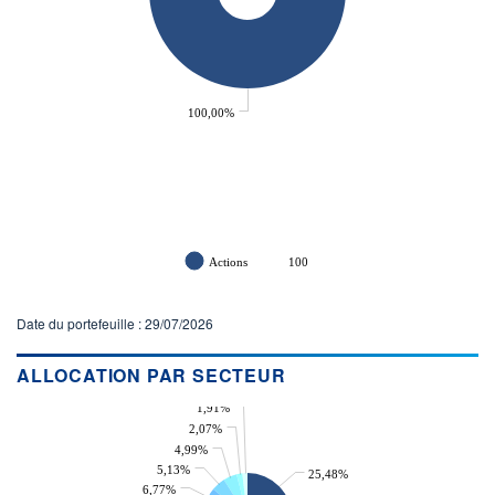
100,00%
Actions
100
Date du portefeuille : 29/07/2026
ALLOCATION PAR SECTEUR
1,91%
2,07%
4,99%
5,13%
25,48%
6,77%