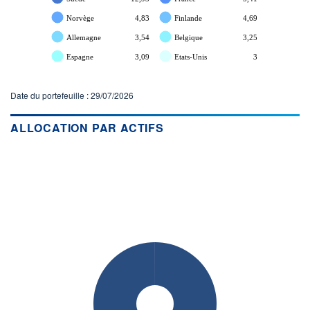
Norvège
4,83
Finlande
4,69
Allemagne
3,54
Belgique
3,25
Espagne
3,09
Etats-Unis
3
Date du portefeuille : 29/07/2026
ALLOCATION PAR ACTIFS