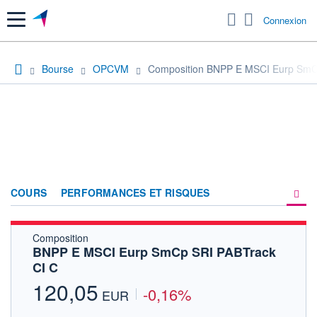
Menu
Connexion
Bourse
OPCVM
Composition BNPP E MSCI Eurp SmC
COURS
PERFORMANCES ET RISQUES
Composition
COMPOSITION
BNPP E MSCI Eurp SmCp SRI PABTrack
CI C
ACTUALITÉS
120,05
-0,16%
FORUM
EUR
HISTORIQUE