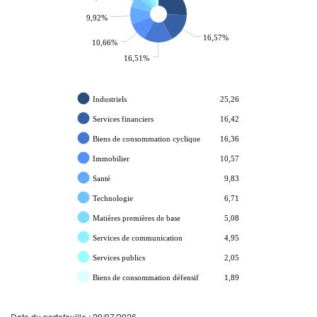
9,92%
16,57%
10,66%
16,51%
Industriels
25,26
Services financiers
16,42
Biens de consommation cyclique
16,36
Immobilier
10,57
Santé
9,83
Technologie
6,71
Matières premières de base
5,08
Services de communication
4,95
Services publics
2,05
Biens de consommation défensif
1,89
Date du portefeuille : 29/07/2026