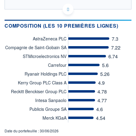
LU2050434971 - Edmond de Rothschild Asset
Management (Lux)
OPCVM DERNIER COURS CONNU AU 06/08/2026
COMPOSITION (LES 10 PREMIÈRES LIGNES)
Consulter le prospectus / DIC
7.3
AstraZeneca PLC
260
7.22
Compagnie de Saint-Gobain SA
240
6.74
STMicroelectronics NV
220
5.6
Carrefour
200
180
5.26
Ryanair Holdings PLC
02/12
07/04
4.9
Kerry Group PLC Class A
CATÉGORIE MORNINGSTAR
4.78
Reckitt Benckiser Group PLC
Actions Secteur Autres
4.77
Intesa Sanpaolo
FONDS PARTENAIRES
4.6
Publicis Groupe SA
TARIFS PRIVILÉGIÉS
0%
4.54
Merck KGaA
ÉLIGIBILITÉ
PEA
PEA-PME
BOURSOVIE LUX
BOURSOVIE
Date du portefeuille : 30/06/2026
CTO BUSINESS