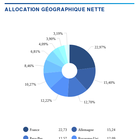
Non éligible Boursobank
ALLOCATION GÉOGRAPHIQUE NETTE
ACTIF NET (EUR)
118M / 31.07.26
NOTATION MORNINGSTAR ⁽¹⁾
3,19%
3,90%
4,09%
22,97%
RISQUE DU FONDS (SRI)
4
/7
6,81%
8,46%
+ PORTEFEUILLE
+ LISTE
15,40%
10,27%
12,22%
12,70%
France
22,73
Allemagne
15,24
Pays-Bas
12,57
Royaume-Uni
12,09