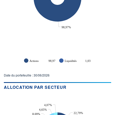
98,97%
Actions
98,97
Liquidités
1,03
Date du portefeuille : 30/06/2026
ALLOCATION PAR SECTEUR
4,07%
4,65%
22,79%
8,09%