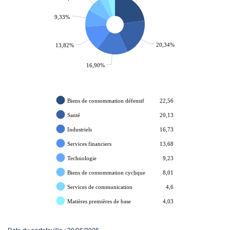
9,33%
20,34%
13,82%
16,90%
Biens de consommation défensif
22,56
Santé
20,13
Industriels
16,73
Services financiers
13,68
Technologie
9,23
Biens de consommation cyclique
8,01
Services de communication
4,6
Matières premières de base
4,03
Date du portefeuille : 30/06/2026