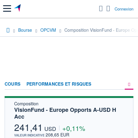
Menu
Connexion
Bourse
OPCVM
Composition VisionFund - Europe Op
COURS
PERFORMANCES ET RISQUES
Composition
COMPOSITION
VisionFund - Europe Opports A-USD H
Acc
ACTUALITÉS
241,41
+0,11%
FORUM
USD
208,65 EUR
VALEUR INDICATIVE
HISTORIQUE