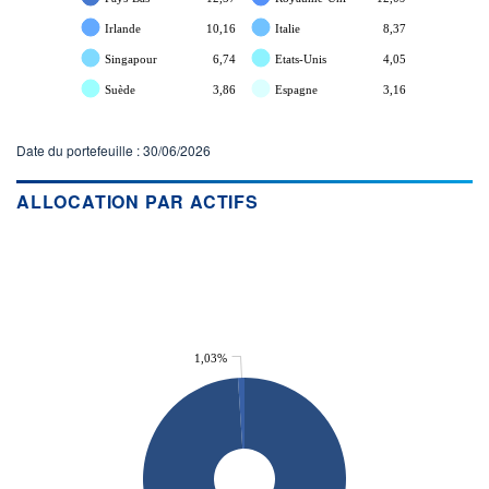
Irlande
10,16
Italie
8,37
Singapour
6,74
Etats-Unis
4,05
Suède
3,86
Espagne
3,16
Date du portefeuille : 30/06/2026
ALLOCATION PAR ACTIFS
1,03%