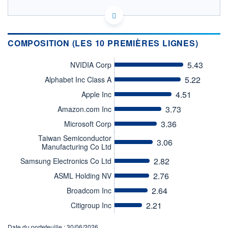
IE00BL0BNC28 - Hermes Fund Managers Ireland Ltd
OPCVM DERNIER COURS CONNU AU 05/08/2026
Consulter le prospectus / DIC
COMPOSITION (LES 10 PREMIÈRES LIGNES)
3,8
5.43
NVIDIA Corp
3,6
5.22
Alphabet Inc Class A
3,4
4.51
Apple Inc
3,2
3.73
Amazon.com Inc
3,0
18/05
26/06
3.36
Microsoft Corp
Taiwan Semiconductor
3.06
CATÉGORIE MORNINGSTAR
Manufacturing Co Ltd
Actions Secteur Autres
2.82
Samsung Electronics Co Ltd
FONDS PARTENAIRES
TARIFS PRIVILÉGIÉS
0%
2.76
ASML Holding NV
2.64
Broadcom Inc
ÉLIGIBILITÉ
PEA
PEA-PME
BOURSOVIE LUX
BOURSOVIE
2.21
Citigroup Inc
CTO BUSINESS
Non éligible Boursobank
Date du portefeuille : 30/06/2026