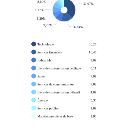
8,00%
37,07%
8,17%
8,29%
9,29%
16,83%
Technologie
36,26
Services financiers
16,46
Industriels
9,09
Biens de consommation cyclique
8,11
Santé
7,99
Services de communication
7,82
Biens de consommation défensif
4,09
Énergie
3,35
Services publics
2,69
Matières premières de base
1,95