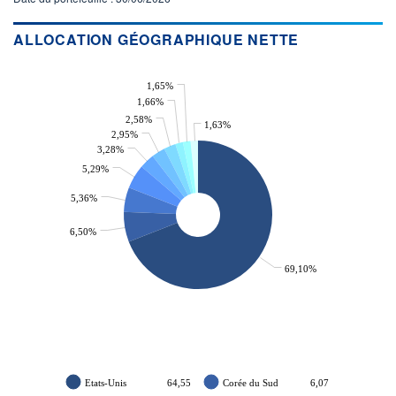
ACTIF NET (EUR)
1 705M / 31.07.26
ALLOCATION GÉOGRAPHIQUE NETTE
NOTATION MORNINGSTAR ⁽¹⁾
1,65%
1,66%
RISQUE DU FONDS (SRI)
2,58%
1,63%
4
/7
2,95%
3,28%
5,29%
+ PORTEFEUILLE
+ LISTE
5,36%
6,50%
69,10%
Etats-Unis
64,55
Corée du Sud
6,07