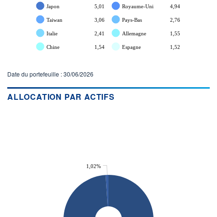
Japon
5,01
Royaume-Uni
4,94
Taiwan
3,06
Pays-Bas
2,76
Italie
2,41
Allemagne
1,55
Chine
1,54
Espagne
1,52
Date du portefeuille : 30/06/2026
ALLOCATION PAR ACTIFS
1,02%