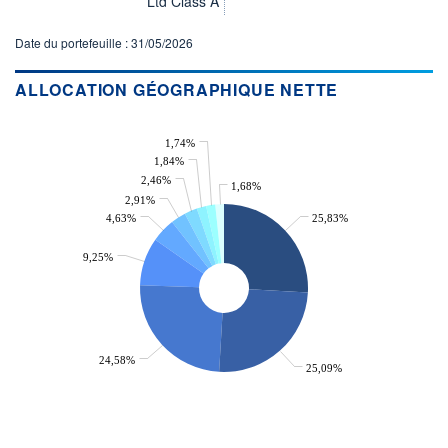
Ltd Class A
ACTIF NET (EUR)
748M / 31.07.26
Date du portefeuille : 31/05/2026
NOTATION MORNINGSTAR ⁽¹⁾
ALLOCATION GÉOGRAPHIQUE NETTE
RISQUE DU FONDS (SRI)
4
/7
1,74%
1,84%
2,46%
+ PORTEFEUILLE
+ LISTE
1,68%
2,91%
4,63%
25,83%
9,25%
24,58%
25,09%