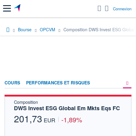
Menu
Connexion
Bourse
OPCVM
Composition DWS Invest ESG Global
COURS
PERFORMANCES ET RISQUES
Composition
COMPOSITION
DWS Invest ESG Global Em Mkts Eqs FC
ACTUALITÉS
201,73
-1,89%
EUR
FORUM
HISTORIQUE