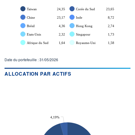
Taiwan
24,35
Corée du Sud
23,65
Chine
23,17
Inde
8,72
Brésil
4,36
Hong Kong
2,74
Etats-Unis
2,32
Singapour
1,73
Afrique du Sud
1,64
Royaume-Uni
1,58
Date du portefeuille : 31/05/2026
ALLOCATION PAR ACTIFS
4,19%