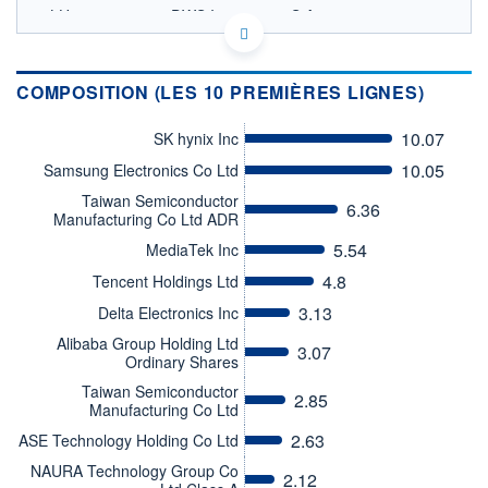
LU1984219524 - DWS Investment S.A.
OPCVM DERNIER COURS CONNU AU 06/08/2026
Consulter le prospectus / DIC
COMPOSITION (LES 10 PREMIÈRES LIGNES)
250
10.07
SK hynix Inc
200
10.05
Samsung Electronics Co Ltd
150
Taiwan Semiconductor
6.36
100
Manufacturing Co Ltd ADR
03/12
07/04
5.54
MediaTek Inc
CATÉGORIE MORNINGSTAR
4.8
Tencent Holdings Ltd
Actions Marchés
Emergents
3.13
Delta Electronics Inc
Alibaba Group Holding Ltd
FONDS PARTENAIRES
3.07
Ordinary Shares
TARIFS PRIVILÉGIÉS
0%
Taiwan Semiconductor
2.85
ÉLIGIBILITÉ
Manufacturing Co Ltd
PEA
PEA-PME
BOURSOVIE LUX
BOURSOVIE
2.63
ASE Technology Holding Co Ltd
CTO BUSINESS
Non éligible Boursobank
NAURA Technology Group Co
2.12