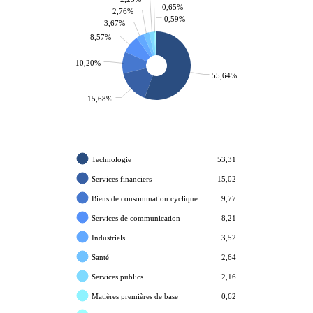
0,65%
2,76%
0,59%
3,67%
8,57%
10,20%
55,64%
15,68%
Technologie
53,31
Services financiers
15,02
Biens de consommation cyclique
9,77
Services de communication
8,21
Industriels
3,52
Santé
2,64
Services publics
2,16
Matières premières de base
0,62