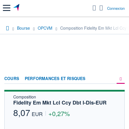
Menu
Connexion
Bourse
OPCVM
Composition Fidelity Em Mkt Lcl Ccy 
COURS
PERFORMANCES ET RISQUES
Composition
COMPOSITION
Fidelity Em Mkt Lcl Ccy Dbt I-Dis-EUR
ACTUALITÉS
8,07
+0,27%
EUR
FORUM
HISTORIQUE