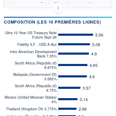
LU1791706127 - Fidelity (FIL Inv Mgmt (Lux) S.A.)
OPCVM DERNIER COURS CONNU AU 03/08/2026
Consulter le prospectus / DIC
COMPOSITION (LES 10 PREMIÈRES LIGNES)
9,0
Ultra 10 Year US Treasury Note
5.56
8,5
Future Sept 26
8,0
5.08
Fidelity ILF - USD A Acc
7,5
Inter-American Development
4.9
03/12
06/04
Bank 7.35%
South Africa (Republic of)
4.65
CATÉGORIE MORNINGSTAR
8.875%
Obligations Marchés
Emergents Devise Locale
Malaysia (Government Of)
4.6
3.582%
FONDS PARTENAIRES
South Africa (Republic of)
TARIFS PRIVILÉGIÉS
0%
3.57
8.75%
ÉLIGIBILITÉ
Mexico (United Mexican States)
3.14
PEA
PEA-PME
BOURSOVIE LUX
BOURSOVIE
4%
CTO BUSINESS
2.96
Thailand (Kingdom Of) 3.775%
Non éligible Boursobank