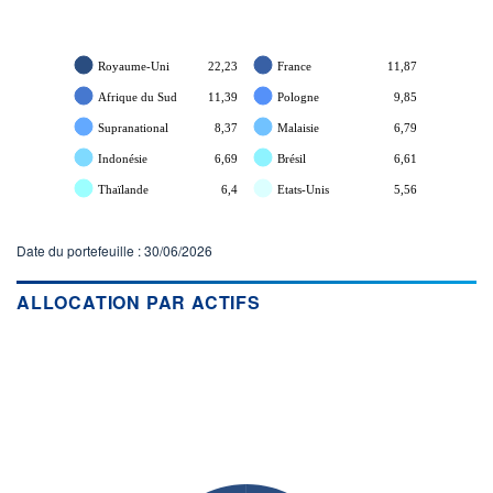
Royaume-Uni
22,23
France
11,87
Afrique du Sud
11,39
Pologne
9,85
Supranational
8,37
Malaisie
6,79
Indonésie
6,69
Brésil
6,61
Thaïlande
6,4
Etats-Unis
5,56
Date du portefeuille : 30/06/2026
ALLOCATION PAR ACTIFS