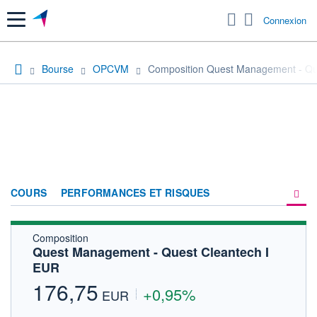
Menu
Connexion
Bourse
OPCVM
Composition Quest Management - Qu
COURS
PERFORMANCES ET RISQUES
Composition
COMPOSITION
Quest Management - Quest Cleantech I
EUR
ACTUALITÉS
176,75
+0,95%
FORUM
EUR
HISTORIQUE