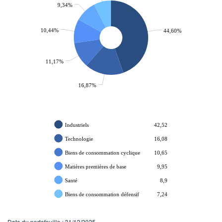
9,34%
10,44%
44,60%
11,17%
16,87%
Industriels
42,52
Technologie
16,08
Biens de consommation cyclique
10,65
Matières premières de base
9,95
Santé
8,9
Biens de consommation défensif
7,24
Date du portefeuille : 31/12/2025