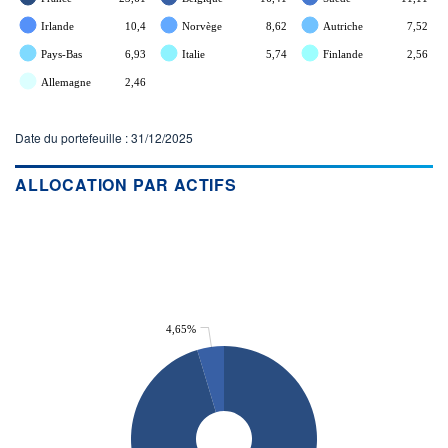
Irlande
10,4
Norvège
8,62
Autriche
7,52
Pays-Bas
6,93
Italie
5,74
Finlande
2,56
Allemagne
2,46
Date du portefeuille : 31/12/2025
ALLOCATION PAR ACTIFS
4,65%