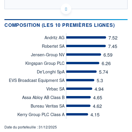
LU1171478941 - VP Fund Solutions (Luxembourg) SA
OPCVM DERNIER COURS CONNU AU 04/08/2026
Consulter le prospectus / DIC
COMPOSITION (LES 10 PREMIÈRES LIGNES)
180
7.52
Andritz AG
7.45
170
Robertet SA
6.59
Jensen-Group NV
160
6.26
Kingspan Group PLC
150
01/12
31/03
5.74
De'Longhi SpA
5.3
EVS Broadcast Equipment SA
CATÉGORIE MORNINGSTAR
Actions Secteur Ecologie
4.94
Virbac SA
FONDS PARTENAIRES
4.65
Assa Abloy AB Class B
TARIFS PRIVILÉGIÉS
0%
4.62
Bureau Veritas SA
ÉLIGIBILITÉ
4.15
Kerry Group PLC Class A
PEA
PEA-PME
BOURSOVIE LUX
BOURSOVIE
CTO BUSINESS
Date du portefeuille : 31/12/2025
Non éligible Boursobank