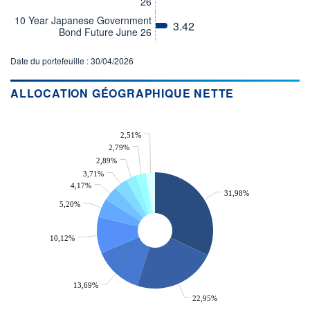
26
10 Year Japanese Government
ACTIF NET (EUR)
3.42
Bond Future June 26
97M / 31.07.26
NOTATION MORNINGSTAR ⁽¹⁾
Date du portefeuille : 30/04/2026
ALLOCATION GÉOGRAPHIQUE NETTE
RISQUE DU FONDS (SRI)
3
/7
2,51%
+ PORTEFEUILLE
+ LISTE
2,79%
2,89%
3,71%
4,17%
31,98%
5,20%
10,12%
13,69%
22,95%