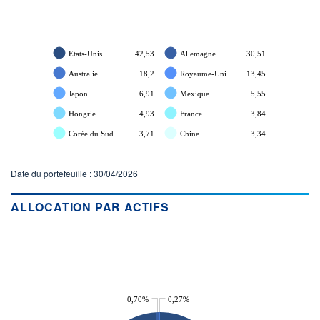
Etats-Unis
42,53
Allemagne
30,51
Australie
18,2
Royaume-Uni
13,45
Japon
6,91
Mexique
5,55
Hongrie
4,93
France
3,84
Corée du Sud
3,71
Chine
3,34
Date du portefeuille : 30/04/2026
ALLOCATION PAR ACTIFS
0,70%
0,27%