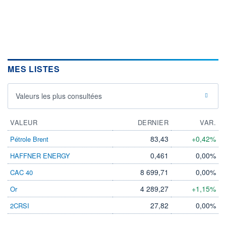
MES LISTES
Valeurs les plus consultées
VALEUR
DERNIER
VAR.
83,43
+0,42%
Pétrole Brent
0,461
0,00%
HAFFNER ENERGY
8 699,71
0,00%
CAC 40
4 289,27
+1,15%
Or
27,82
0,00%
2CRSI