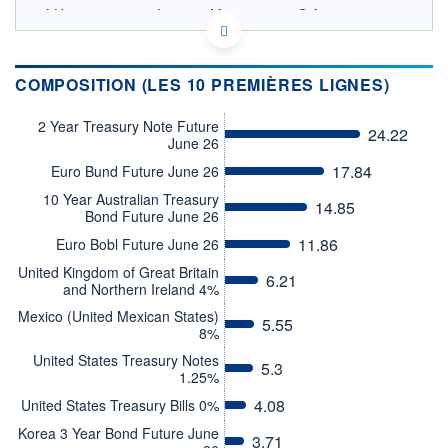
LU1332269403 - Invesco Management S.A.
OPCVM DERNIER COURS CONNU AU 05/08/2026
Consulter le prospectus / DIC
COMPOSITION (LES 10 PREMIÈRES LIGNES)
13,5
2 Year Treasury Note Future
24.22
June 26
13,0
17.84
Euro Bund Future June 26
12,5
10 Year Australian Treasury
14.85
02/12
02/04
04/08
Bond Future June 26
11.86
Euro Bobl Future June 26
CATÉGORIE MORNINGSTAR
Obligations Internationales
United Kingdom of Great Britain
6.21
Flexibles Couvertes en
and Northern Ireland 4%
USD
Mexico (United Mexican States)
5.55
8%
FONDS PARTENAIRES
TARIFS PRIVILÉGIÉS
0%
United States Treasury Notes
5.3
1.25%
ÉLIGIBILITÉ
PEA
PEA-PME
BOURSOVIE LUX
BOURSOVIE
4.08
United States Treasury Bills 0%
CTO BUSINESS
Korea 3 Year Bond Future June
3.71
Non éligible Boursobank