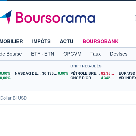
MOBILIER
IMPÔTS
ACTU
BOURSOBANK
 de Bourse
ETF - ETN
OPCVM
Taux
Devises
CHIFFRES-CLÉS
0
0,00%
NASDAQ DEC26
30 135,00
0,00%
PÉTROLE BRENT
82,35
$US
EUR/USD
5
0,00%
ONCE D'OR
4 342,26
$US
VIX INDE
Dollar BI USD