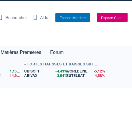
Rechercher
Aide
Espace Membre
Espace Client
Matières Premières
Forum
+ FORTES HAUSSES ET BAISSES SBF 120
1,1559
$US
UBISOFT
+4,43%
WORLDLINE
-5,12%
X
14,90
$US
ABIVAX
+3,54%
EUTELSAT
-4,58%