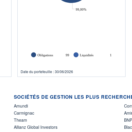
99,00%
Obligations
99
Liquidités
1
Date du portefeuille : 30/06/2026
SOCIÉTÉS DE GESTION LES PLUS RECHERCHÉ
Amundi
Com
Carmignac
Amir
Theam
BNP
Allianz Global Investors
Bla