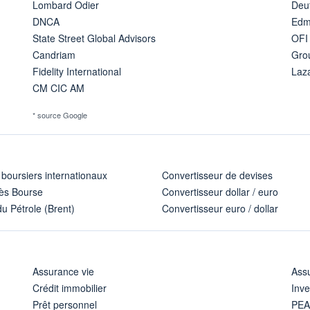
Lombard Odier
Deu
DNCA
Edm
State Street Global Advisors
OFI
Candriam
Gro
Fidelity International
Laz
CM CIC AM
* source Google
 boursiers internationaux
Convertisseur de devises
ès Bourse
Convertisseur dollar / euro
u Pétrole (Brent)
Convertisseur euro / dollar
Assurance vie
Assu
Crédit immobilier
Inve
Prêt personnel
PE