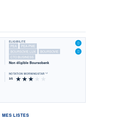
ÉLIGIBILITÉ
PEA
PEA-PME
BOURSOVIE LUX
BOURSOVIE
CTO BUSINESS
Non éligible Boursobank
NOTATION MORNINGSTAR ⁽¹⁾
MES LISTES