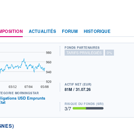
MPOSITION
ACTUALITÉS
FORUM
HISTORIQUE
FONDS PARTENAIRES
TARIFS PRIVILÉGIÉS
0%
980
960
940
920
ACTIF NET (EUR)
03/12
07/04
05/08
81M / 31.07.26
TÉGORIE MORNINGSTAR
ligations USD Emprunts
Etat
RISQUE DU FONDS (SRI)
3
/7
GNES)