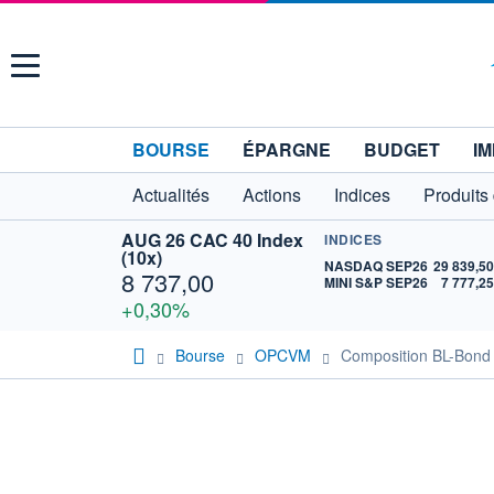
Menu
BOURSE
ÉPARGNE
BUDGET
IM
Actualités
Actions
Indices
Produits
AUG 26 CAC 40 Index
INDICES
(10x)
NASDAQ SEP26
29 839,5
8 737,00
MINI S&P SEP26
7 777,2
+0,30%
Bourse
OPCVM
Composition BL-Bond 