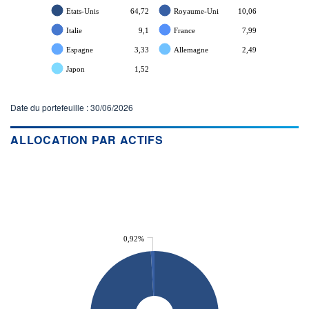
Etats-Unis
64,72
Royaume-Uni
10,06
Italie
9,1
France
7,99
Espagne
3,33
Allemagne
2,49
Japon
1,52
Date du portefeuille : 30/06/2026
ALLOCATION PAR ACTIFS
0,92%