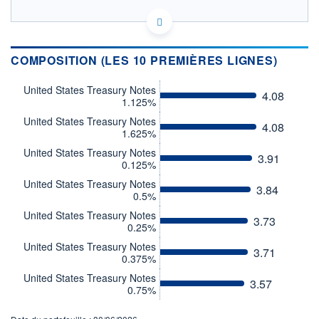
LU0752743277 - Amundi Luxembourg S.A.
OPCVM DERNIER COURS CONNU AU 06/08/2026
Consulter le prospectus / DIC
COMPOSITION (LES 10 PREMIÈRES LIGNES)
111
United States Treasury Notes
4.08
1.125%
110
United States Treasury Notes
109
4.08
1.625%
108
United States Treasury Notes
107
3.91
0.125%
03/12
07/04
05/08
United States Treasury Notes
3.84
0.5%
CATÉGORIE MORNINGSTAR
Obligations Internationales
United States Treasury Notes
Indexées sur l'Inflation
3.73
0.25%
Couvertes en USD
United States Treasury Notes
3.71
FONDS PARTENAIRES
0.375%
TARIFS PRIVILÉGIÉS
0%
United States Treasury Notes
3.57
0.75%
ÉLIGIBILITÉ
PEA
PEA-PME
BOURSOVIE LUX
BOURSOVIE
CTO BUSINESS