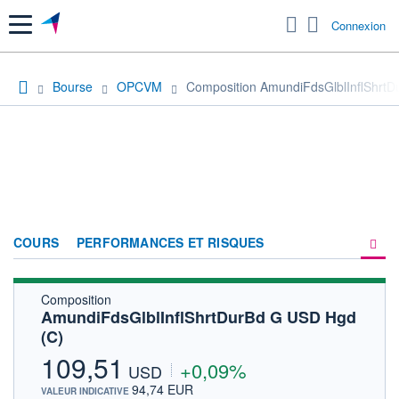
Menu
Connexion
Bourse
OPCVM
Composition AmundiFdsGlblInflShrt
COURS
PERFORMANCES ET RISQUES
Composition
COMPOSITION
AmundiFdsGlblInflShrtDurBd G USD Hgd
(C)
ACTUALITÉS
109,51
+0,09%
FORUM
USD
94,74 EUR
VALEUR INDICATIVE
HISTORIQUE