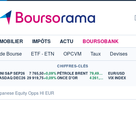
MOBILIER
IMPÔTS
ACTU
BOURSOBANK
 de Bourse
ETF - ETN
OPCVM
Taux
Devises
CHIFFRES-CLÉS
INI S&P SEP26
7 765,50
+0,09%
PÉTROLE BRENT
79,49
$US
EUR/USD
ASDAQ DEC26
29 919,75
+0,09%
ONCE D'OR
4 261,84
$US
VIX INDEX
apanese Equity Opps HI EUR