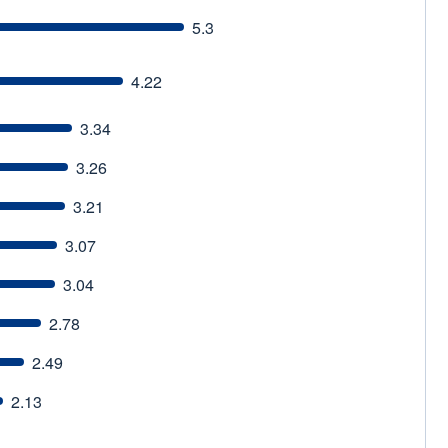
5.3
4.22
3.34
3.26
3.21
3.07
3.04
2.78
2.49
2.13