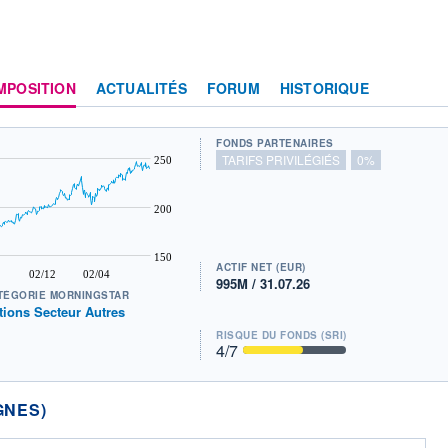
MPOSITION
ACTUALITÉS
FORUM
HISTORIQUE
FONDS PARTENAIRES
TARIFS PRIVILÉGIÉS
0%
250
200
150
ACTIF NET (EUR)
02/12
02/04
995M / 31.07.26
TÉGORIE MORNINGSTAR
tions Secteur Autres
RISQUE DU FONDS (SRI)
4
/7
GNES)