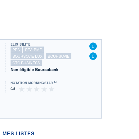
ÉLIGIBILITÉ
PEA
PEA-PME
BOURSOVIE LUX
BOURSOVIE
CTO BUSINESS
Non éligible Boursobank
NOTATION MORNINGSTAR ⁽¹⁾
MES LISTES