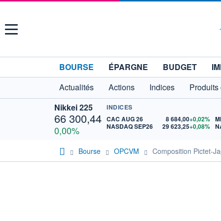
Menu
BOURSE
ÉPARGNE
BUDGET
IM
Actualités
Actions
Indices
Produits
Nikkei 225
INDICES
66 300,44
CAC AUG 26
8 684,00
+0,02%
M
NASDAQ SEP26
29 623,25
+0,08%
N
0,00%
Bourse
OPCVM
Composition Pictet-J