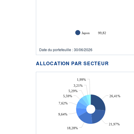
Japon
99,82
Date du portefeuille : 30/06/2026
ALLOCATION PAR SECTEUR
1,99%
3,21%
5,29%
5,59%
26,41%
7,62%
9,64%
21,97%
18,28%