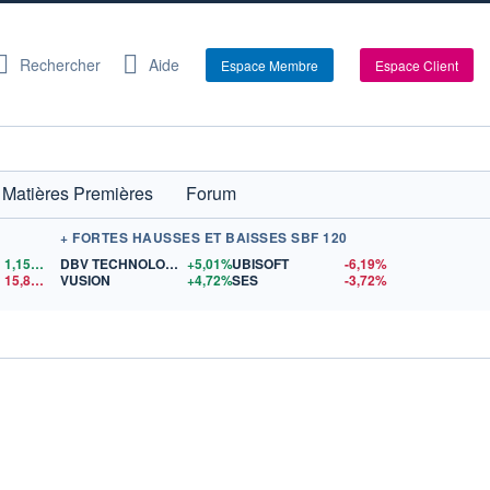
Rechercher
Aide
Espace Membre
Espace Client
Matières Premières
Forum
+ FORTES HAUSSES ET BAISSES SBF 120
1,1554
$US
DBV TECHNOLOGIES
+5,01%
UBISOFT
-6,19%
15,81
$US
VUSION
+4,72%
SES
-3,72%