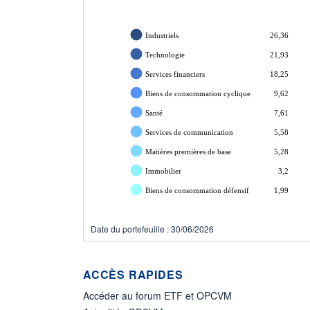
Industriels
26,36
Technologie
21,93
Services financiers
18,25
Biens de consommation cyclique
9,62
Santé
7,61
Services de communication
5,58
Matières premières de base
5,28
Immobilier
3,2
Biens de consommation défensif
1,99
Date du portefeuille : 30/06/2026
ACCÈS RAPIDES
Accéder au forum ETF et OPCVM