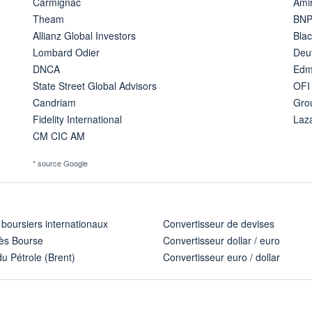
Carmignac
Amir
Theam
BNP
Allianz Global Investors
Bla
Lombard Odier
Deu
DNCA
Edm
State Street Global Advisors
OFI
Candriam
Gro
Fidelity International
Laz
CM CIC AM
* source Google
 boursiers internationaux
Convertisseur de devises
ès Bourse
Convertisseur dollar / euro
u Pétrole (Brent)
Convertisseur euro / dollar