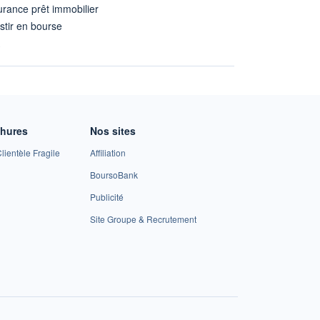
rance prêt immobilier
stir en bourse
A
chures
Nos sites
lientèle Fragile
Affiliation
BoursoBank
Publicité
Site Groupe & Recrutement