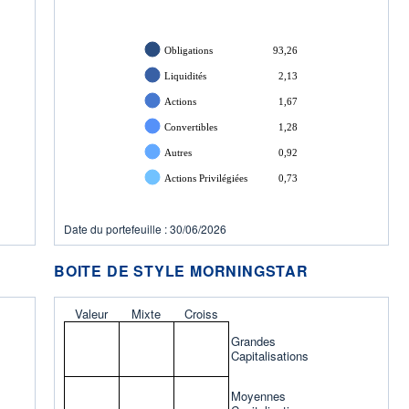
Obligations
93,26
Liquidités
2,13
Actions
1,67
Convertibles
1,28
Autres
0,92
Actions Privilégiées
0,73
Date du portefeuille : 30/06/2026
BOITE DE STYLE MORNINGSTAR
Valeur
Mixte
Croiss
Grandes
Capitalisations
Moyennes