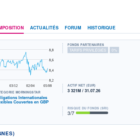
MPOSITION
ACTUALITÉS
FORUM
HISTORIQUE
FONDS PARTENAIRES
TARIFS PRIVILÉGIÉS
0%
8,8
8,6
8,4
8,2
ACTIF NET (EUR)
03/12
02/04
05/08
3 321M / 31.07.26
TÉGORIE MORNINGSTAR
ligations Internationales
exibles Couvertes en GBP
RISQUE DU FONDS (SRI)
3
/7
GNES)