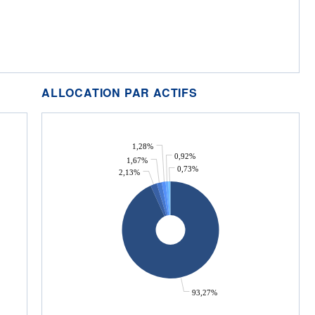
ALLOCATION PAR ACTIFS
1,28%
0,92%
1,67%
0,73%
2,13%
93,27%