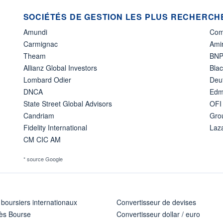
SOCIÉTÉS DE GESTION LES PLUS RECHERCHÉ
Amundi
Com
Carmignac
Amir
Theam
BNP
Allianz Global Investors
Bla
Lombard Odier
Deu
DNCA
Edm
State Street Global Advisors
OFI
Candriam
Gro
Fidelity International
Laz
CM CIC AM
* source Google
 boursiers internationaux
Convertisseur de devises
ès Bourse
Convertisseur dollar / euro