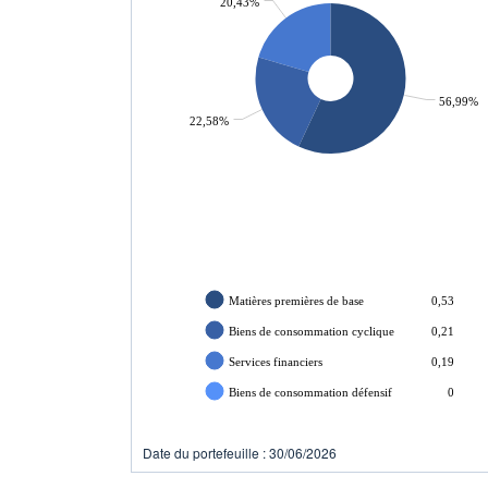
20,43%
56,99%
22,58%
Matières premières de base
0,53
Biens de consommation cyclique
0,21
Services financiers
0,19
Biens de consommation défensif
0
Date du portefeuille : 30/06/2026