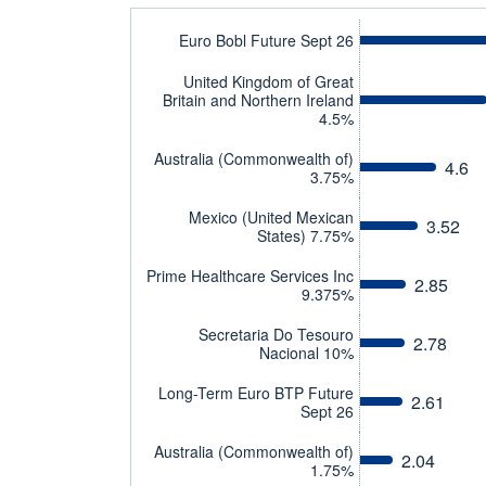
Euro Bobl Future Sept 26
United Kingdom of Great
Britain and Northern Ireland
4.5%
Australia (Commonwealth of)
4.6
3.75%
Mexico (United Mexican
3.52
States) 7.75%
Prime Healthcare Services Inc
2.85
9.375%
Secretaria Do Tesouro
2.78
Nacional 10%
Long-Term Euro BTP Future
2.61
Sept 26
Australia (Commonwealth of)
2.04
1.75%