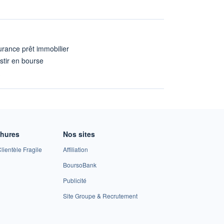
rance prêt immobilier
stir en bourse
A
chures
Nos sites
lientèle Fragile
Affiliation
BoursoBank
Publicité
Site Groupe & Recrutement