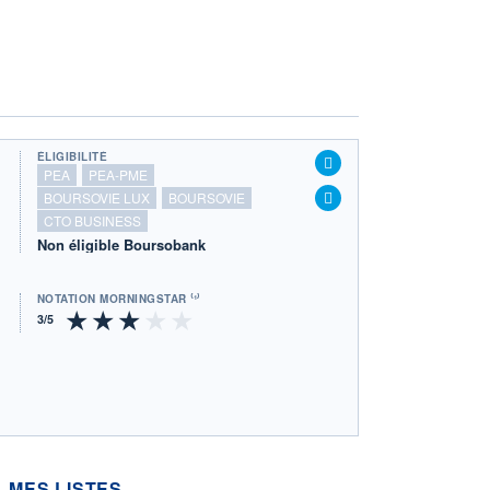
ÉLIGIBILITÉ
PEA
PEA-PME
BOURSOVIE LUX
BOURSOVIE
CTO BUSINESS
Non éligible Boursobank
NOTATION MORNINGSTAR ⁽¹⁾
MES LISTES