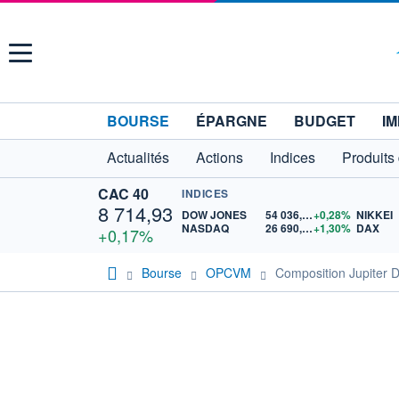
Menu
BOURSE
ÉPARGNE
BUDGET
IM
Actualités
Actions
Indices
Produits
CAC 40
INDICES
8 714,93
DOW JONES
54 036,93
+0,28%
NIKKEI
NASDAQ
26 690,62
+1,30%
DAX
+0,17%
Bourse
OPCVM
Composition Jupiter 