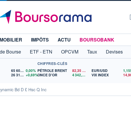
MOBILIER
IMPÔTS
ACTU
BOURSOBANK
 de Bourse
ETF - ETN
OPCVM
Taux
Devises
CHIFFRES-CLÉS
65 606,71
0,00%
PÉTROLE BRENT
82,35
$US
EUR/USD
26 319,45
+0,69%
ONCE D'OR
4 342,26
$US
VIX INDEX
14,9
Dynamic Bd D £ Hsc Q Inc