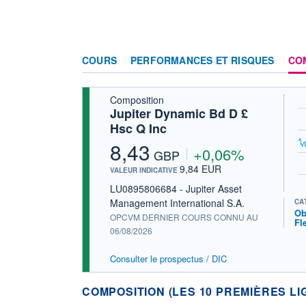
COURS
PERFORMANCES ET RISQUES
CO
Composition
Jupiter Dynamic Bd D £
Hsc Q Inc
8,43
+0,06%
GBP
9,84 EUR
VALEUR INDICATIVE
LU0895806684 - Jupiter Asset
Management International S.A.
CA
Ob
OPCVM DERNIER COURS CONNU AU
Fl
06/08/2026
Consulter le prospectus / DIC
COMPOSITION (LES 10 PREMIÈRES LI