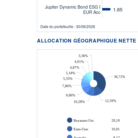
Jupiter Dynamic Bond ESG I
1.85
EUR Acc
Date du portefeuille : 30/06/2026
ALLOCATION GÉOGRAPHIQUE NETTE
3,36%
4,01%
4,87%
5,18%
36,72%
5,33%
7,80%
9,86%
12,59%
10,28%
Royaume-Uni
29,19
Etats-Unis
10,01
Australie
8,17