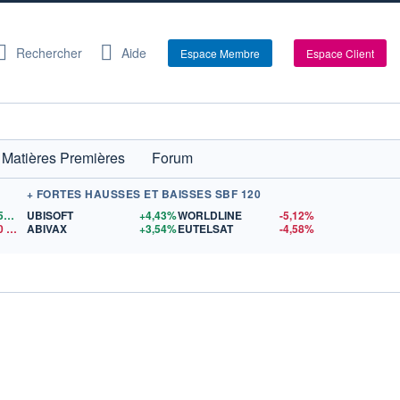
Rechercher
Aide
Espace Membre
Espace Client
Matières Premières
Forum
+ FORTES HAUSSES ET BAISSES SBF 120
1,1559
$US
UBISOFT
+4,43%
WORLDLINE
-5,12%
0
$US
ABIVAX
+3,54%
EUTELSAT
-4,58%