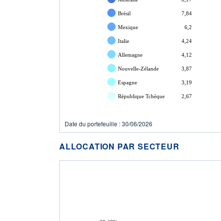
Brésil
7,84
Mexique
6,2
Italie
4,24
Allemagne
4,12
Nouvelle-Zélande
3,87
Espagne
3,19
République Tchèque
2,67
Date du portefeuille : 30/06/2026
ALLOCATION PAR SECTEUR