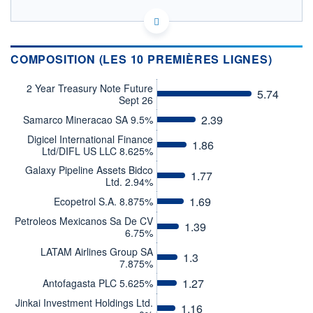
LU0842200601 - BlueBay Funds Management
Company S.A.
OPCVM DERNIER COURS CONNU AU 06/08/2026
COMPOSITION (LES 10 PREMIÈRES LIGNES)
Consulter le prospectus / DIC
2 Year Treasury Note Future
5.74
Sept 26
64
2.39
Samarco Mineracao SA 9.5%
62
Digicel International Finance
1.86
60
Ltd/DIFL US LLC 8.625%
58
Galaxy Pipeline Assets Bidco
1.77
04/12
07/04
05/08
Ltd. 2.94%
1.69
Ecopetrol S.A. 8.875%
CATÉGORIE MORNINGSTAR
Obligations Marchés
Petroleos Mexicanos Sa De CV
1.39
Emergents Emprunts
6.75%
Privés
LATAM Airlines Group SA
1.3
FONDS PARTENAIRES
7.875%
TARIFS PRIVILÉGIÉS
0%
1.27
Antofagasta PLC 5.625%
ÉLIGIBILITÉ
Jinkai Investment Holdings Ltd.
1.16
PEA
PEA-PME
BOURSOVIE LUX
BOURSOVIE