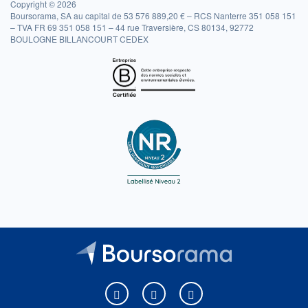
Copyright © 2026
Boursorama, SA au capital de 53 576 889,20 € – RCS Nanterre 351 058 151
– TVA FR 69 351 058 151 – 44 rue Traversière, CS 80134, 92772
BOULOGNE BILLANCOURT CEDEX
Boursorama sur Facebook
Boursorama sur X
Boursorama sur Youtu