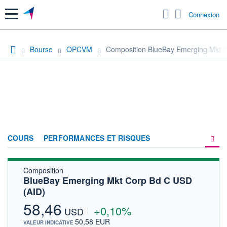
Menu
Connexion
Bourse
OPCVM
Composition BlueBay Emerging Mkt 
COURS
PERFORMANCES ET RISQUES
Composition
COMPOSITION
BlueBay Emerging Mkt Corp Bd C USD
(AID)
ACTUALITÉS
58,46
+0,10%
FORUM
USD
50,58 EUR
VALEUR INDICATIVE
HISTORIQUE