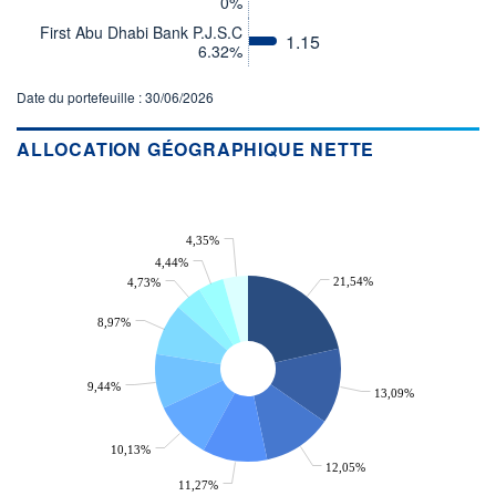
0%
CTO BUSINESS
First Abu Dhabi Bank P.J.S.C
1.15
Non éligible Boursobank
6.32%
ACTIF NET (EUR)
Date du portefeuille : 30/06/2026
115M / 31.07.26
NOTATION MORNINGSTAR ⁽¹⁾
ALLOCATION GÉOGRAPHIQUE NETTE
RISQUE DU FONDS (SRI)
2
/7
4,35%
4,44%
+ PORTEFEUILLE
+ LISTE
21,54%
4,73%
8,97%
9,44%
13,09%
10,13%
12,05%
11,27%