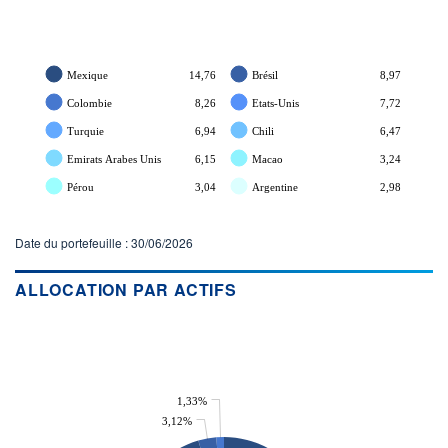
Mexique
14,76
Brésil
8,97
Colombie
8,26
Etats-Unis
7,72
Turquie
6,94
Chili
6,47
Emirats Arabes Unis
6,15
Macao
3,24
Pérou
3,04
Argentine
2,98
Date du portefeuille : 30/06/2026
ALLOCATION PAR ACTIFS
1,33%
3,12%