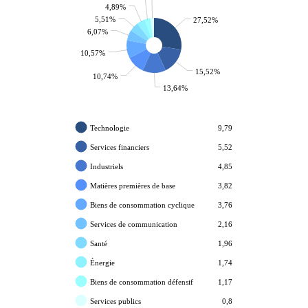
4,89%
5,51%
27,52%
6,07%
10,57%
15,52%
10,74%
13,64%
Technologie
9,79
Services financiers
5,52
Industriels
4,85
Matières premières de base
3,82
Biens de consommation cyclique
3,76
Services de communication
2,16
Santé
1,96
Énergie
1,74
Biens de consommation défensif
1,17
Services publics
0,8