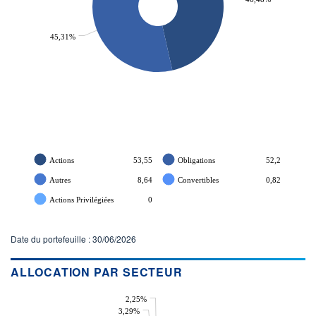
45,31%
Actions
53,55
Obligations
52,2
Autres
8,64
Convertibles
0,82
Actions Privilégiées
0
Date du portefeuille : 30/06/2026
ALLOCATION PAR SECTEUR
2,25%
3,29%