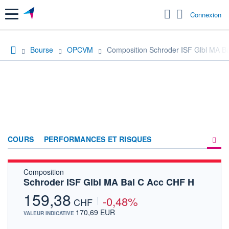
Menu
Connexion
Bourse
OPCVM
Composition Schroder ISF Glbl MA B
COURS
PERFORMANCES ET RISQUES
Composition
COMPOSITION
Schroder ISF Glbl MA Bal C Acc CHF H
ACTUALITÉS
159,38
-0,48%
CHF
FORUM
170,69 EUR
VALEUR INDICATIVE
HISTORIQUE