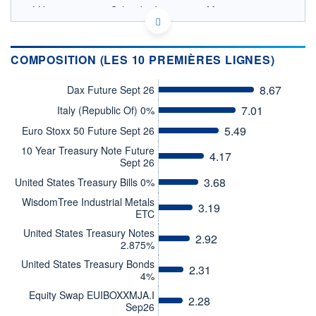
LU0776415134 - Schroder Investment Management
(Europe) S.A.
OPCVM DERNIER COURS CONNU AU 06/08/2026
Consulter le prospectus / DIC
COMPOSITION (LES 10 PREMIÈRES LIGNES)
170
8.67
Dax Future Sept 26
160
7.01
Italy (Republic Of) 0%
5.49
Euro Stoxx 50 Future Sept 26
150
10 Year Treasury Note Future
140
4.17
Sept 26
03/12
09/04
3.68
United States Treasury Bills 0%
CATÉGORIE MORNINGSTAR
WisdomTree Industrial Metals
Allocation CHF Prudente
3.19
ETC
FONDS PARTENAIRES
United States Treasury Notes
2.92
TARIFS PRIVILÉGIÉS
0%
2.875%
United States Treasury Bonds
ÉLIGIBILITÉ
2.31
4%
PEA
PEA-PME
BOURSOVIE LUX
BOURSOVIE
CTO BUSINESS
Equity Swap EUIBOXXMJA.I
2.28
Sep26
Non éligible Boursobank