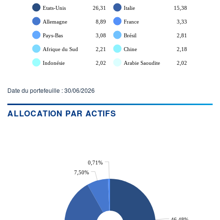
Etats-Unis
26,31
Italie
15,38
Allemagne
8,89
France
3,33
Pays-Bas
3,08
Brésil
2,81
Afrique du Sud
2,21
Chine
2,18
Indonésie
2,02
Arabie Saoudite
2,02
Date du portefeuille : 30/06/2026
ALLOCATION PAR ACTIFS
0,71%
7,50%
46,48%