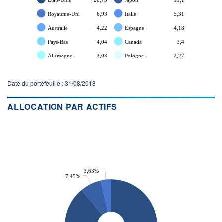
Royaume-Uni
6,93
Italie
5,31
Australie
4,22
Espagne
4,18
Pays-Bas
4,04
Canada
3,4
Allemagne
3,03
Pologne
2,27
Date du portefeuille : 31/08/2018
ALLOCATION PAR ACTIFS
3,63%
7,45%