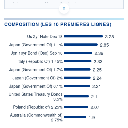
LU0691071509 - Morgan Stanley Investment
Management (ACD) Limited
OPCVM DERNIER COURS CONNU AU 06/08/2026
Consulter le prospectus / DIC
COMPOSITION (LES 10 PREMIÈRES LIGNES)
21,5
3.28
Us 2yr Note Dec 18
21,0
2.85
Japan (Government Of) 1.1%
20,5
2.39
Jpn 10yr Bond (Ose) Sep 18
20,0
2.33
Italy (Republic Of) 1.45%
19,5
02/12
02/04
05/08
2.25
Japan (Government Of) 1.7%
2.24
Japan (Government Of) 2%
CATÉGORIE MORNINGSTAR
Obligations International
2.21
Japan (Government Of) 0.1%
FONDS PARTENAIRES
United States Treasury Bonds
2.1
TARIFS PRIVILÉGIÉS
0%
3.5%
2.07
Poland (Republic of) 2.25%
ÉLIGIBILITÉ
PEA
PEA-PME
BOURSOVIE LUX
BOURSOVIE
Australia (Commonwealth of)
1.9
CTO BUSINESS
2.75%
Non éligible Boursobank