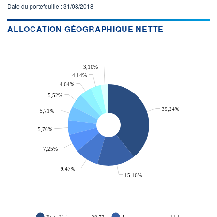
Date du portefeuille : 31/08/2018
ACTIF NET (EUR)
642M / 31.10.17
ALLOCATION GÉOGRAPHIQUE NETTE
NOTATION MORNINGSTAR ⁽¹⁾
RISQUE DU FONDS (SRI)
3,10%
3
/7
4,14%
4,64%
+ PORTEFEUILLE
+ LISTE
5,52%
39,24%
5,71%
5,76%
7,25%
9,47%
15,16%
Etats-Unis
28,73
Japon
11,1