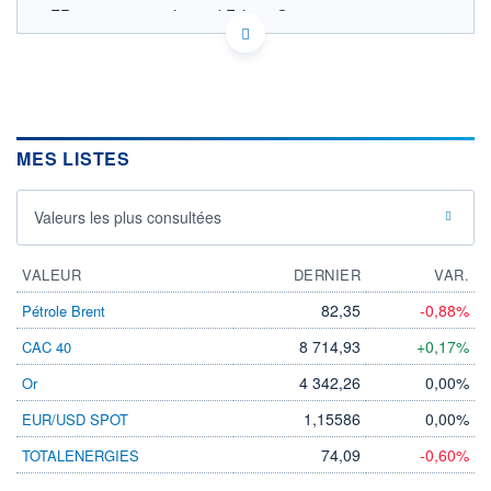
FR0011057371 - Lazard Frères Gestion
OPCVM DERNIER COURS CONNU AU 05/08/2026
Consulter le prospectus / DIC
1 900
1 800
MES LISTES
1 700
Valeurs les plus consultées
1 600
04/12
07/04
VALEUR
DERNIER
VAR.
CATÉGORIE MORNINGSTAR
Allocation EUR Flexible -
82,35
-0,88%
Pétrole Brent
International
8 714,93
+0,17%
CAC 40
FONDS PARTENAIRES
TARIFS PRIVILÉGIÉS
0%
4 342,26
0,00%
Or
ÉLIGIBILITÉ
1,15586
0,00%
EUR/USD SPOT
PEA
PEA-PME
BOURSOVIE LUX
BOURSOVIE
CTO BUSINESS
74,09
-0,60%
TOTALENERGIES
Non éligible Boursobank