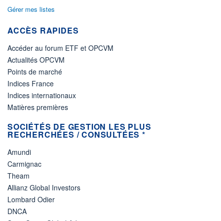
Gérer mes listes
ACTIF NET (EUR)
5M / 31.07.26
ACCÈS RAPIDES
NOTATION MORNINGSTAR ⁽¹⁾
Accéder au forum ETF et OPCVM
Actualités OPCVM
RISQUE DU FONDS (SRI)
3
/7
Points de marché
Indices France
+ PORTEFEUILLE
+ LISTE
Indices internationaux
Matières premières
SOCIÉTÉS DE GESTION LES PLUS
RECHERCHÉES / CONSULTÉES *
Amundi
Carmignac
Theam
Allianz Global Investors
Lombard Odier
DNCA