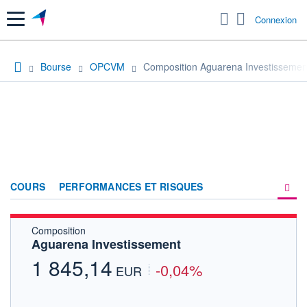
Menu
Connexion
Bourse
OPCVM
Composition Aguarena Investissemen
COURS
PERFORMANCES ET RISQUES
Composition
COMPOSITION
Aguarena Investissement
ACTUALITÉS
1 845,14
-0,04%
EUR
FORUM
HISTORIQUE