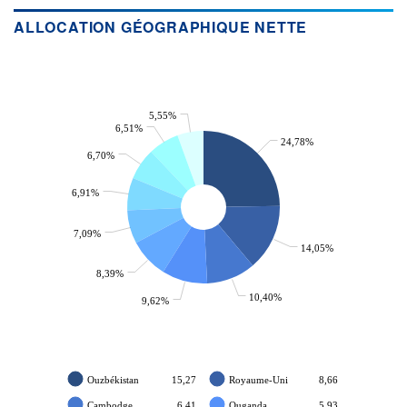
ALLOCATION GÉOGRAPHIQUE NETTE
5,55%
6,51%
24,78%
6,70%
6,91%
7,09%
14,05%
8,39%
10,40%
9,62%
Ouzbékistan
15,27
Royaume-Uni
8,66
Cambodge
6,41
Ouganda
5,93