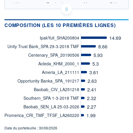
LU0464591055 - Triodos Investment Management B.V.
OPCVM DERNIER COURS CONNU AU 30/06/2017
COMPOSITION (LES 10 PREMIÈRES LIGNES)
CATÉGORIE MORNINGSTAR
Private Debt
14.69
IpakYuli_SHA200804
FONDS PARTENAIRES
TARIFS PRIVILÉGIÉS
0%
8.66
Unity Trust Bank_SPA 29-3-2018 TMF
5.93
ÉLIGIBILITÉ
Centenary_SPA_20190506
PEA
PEA-PME
BOURSOVIE LUX
BOURSOVIE
5.3
Acleda_KHM_2000_1
CTO BUSINESS
Non éligible Boursobank
3.61
Ameria_LA_211111
2.63
Opportunity Banka_SPA_191217
ACTIF NET (EUR)
312M / 30.06.26
2.41
Baobab_CIV_LA251218
2.32
NOTATION MORNINGSTAR ⁽¹⁾
Southern_SPA 1-3-2018 TMF
2.27
Baobab_SEN_LA 25-03-2026
1.99
Promerica_CRI_TMF_TFSF_LA260220
RISQUE DU FONDS (SRI)
0
/7
Date du portefeuille : 30/06/2026
+ PORTEFEUILLE
+ LISTE