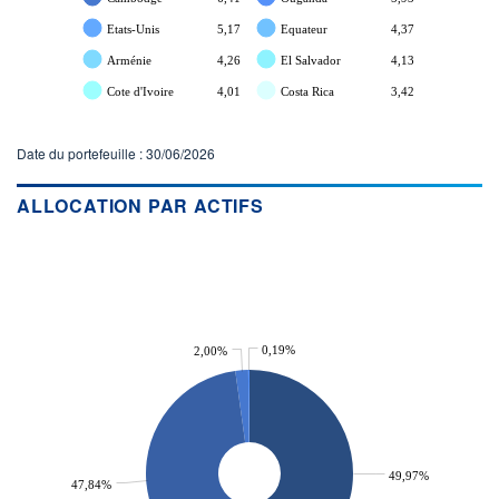
Etats-Unis
5,17
Equateur
4,37
Arménie
4,26
El Salvador
4,13
Cote d'Ivoire
4,01
Costa Rica
3,42
Date du portefeuille : 30/06/2026
ALLOCATION PAR ACTIFS
0,19%
2,00%
49,97%
47,84%