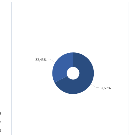
32,43%
67,57%
8
8
6