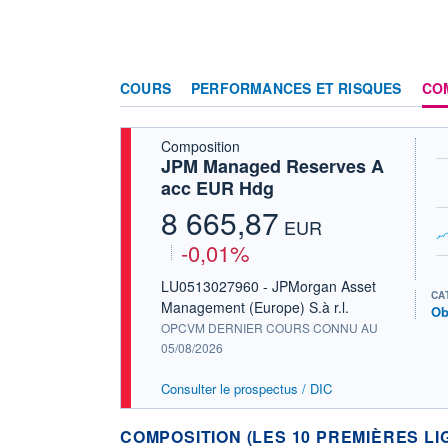
COURS
PERFORMANCES ET RISQUES
CO
Composition
JPM Managed Reserves A
acc EUR Hdg
8 665,87
EUR
-0,01%
LU0513027960 - JPMorgan Asset
CA
Management (Europe) S.à r.l.
Ob
OPCVM DERNIER COURS CONNU AU
05/08/2026
Consulter le prospectus / DIC
COMPOSITION (LES 10 PREMIÈRES LI