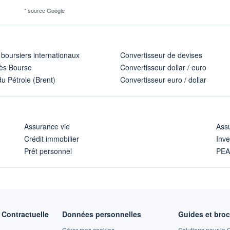
* source Google
 boursiers internationaux
Convertisseur de devises
ès Bourse
Convertisseur dollar / euro
u Pétrole (Brent)
Convertisseur euro / dollar
Assurance vie
Assu
Crédit immobilier
Inve
Prêt personnel
PE
Contractuelle
Données personnelles
Guides et bro
Gérer mes cookies
Solutions pour la C