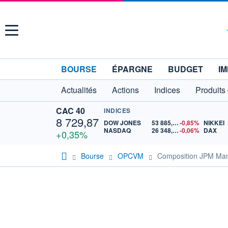
Menu
BOURSE
ÉPARGNE
BUDGET
IM
Actualités
Actions
Indices
Produits
CAC 40
INDICES
8 729,87
DOW JONES
53 885,10
-0,85%
NIKKEI
NASDAQ
26 348,35
-0,06%
DAX
+0,35%
Bourse
OPCVM
Composition JPM Ma