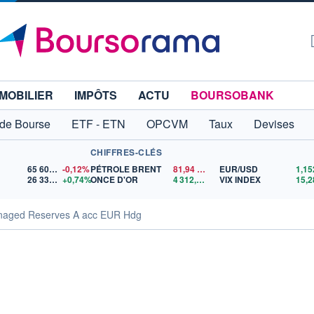
MOBILIER
IMPÔTS
ACTU
BOURSOBANK
 de Bourse
ETF - ETN
OPCVM
Taux
Devises
CHIFFRES-CLÉS
65 606,71
-0,12%
PÉTROLE BRENT
81,94
$US
EUR/USD
26 334,50
+0,74%
ONCE D'OR
4 312,74
$US
VIX INDEX
15,2
naged Reserves A acc EUR Hdg