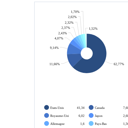
1,70%
2,02%
2,32%
2,37%
1,52%
2,43%
4,07%
9,14%
11,66%
62,77%
Etats-Unis
41,34
Canada
7,6
Royaume-Uni
6,02
Japon
2,6
Allemagne
1,6
Pays-Bas
1,5