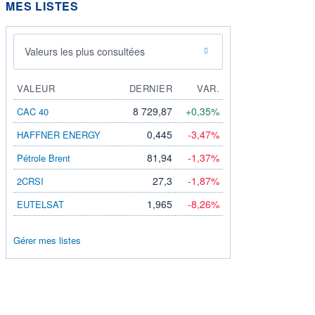
MES LISTES
Valeurs les plus consultées
VALEUR
DERNIER
VAR.
8 729,87
+0,35%
CAC 40
0,445
-3,47%
HAFFNER ENERGY
81,94
-1,37%
Pétrole Brent
27,3
-1,87%
2CRSI
1,965
-8,26%
EUTELSAT
Gérer mes listes