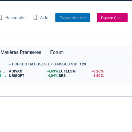
Rechercher
Aide
Espace Membre
Espace Client
Matières Premières
Forum
+ FORTES HAUSSES ET BAISSES SBF 120
1,1528
$US
ABIVAX
+4,63%
EUTELSAT
-8,26%
8
$US
UBISOFT
+4,04%
SES
-3,50%