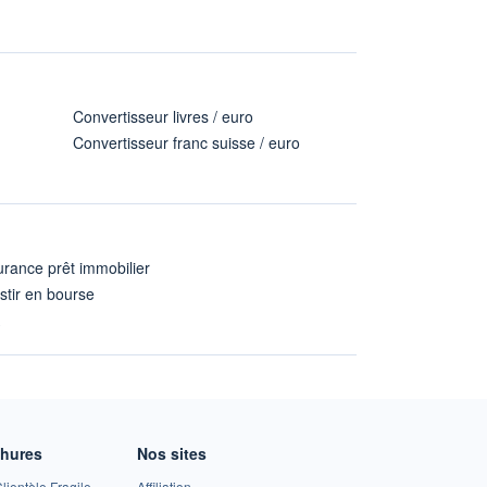
Convertisseur livres / euro
Convertisseur franc suisse / euro
rance prêt immobilier
stir en bourse
A
chures
Nos sites
lientèle Fragile
Affiliation