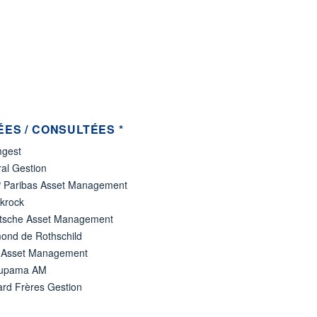
ES / CONSULTÉES *
gest
al Gestion
 Paribas Asset Management
ckrock
tsche Asset Management
ond de Rothschild
 Asset Management
upama AM
ard Frères Gestion