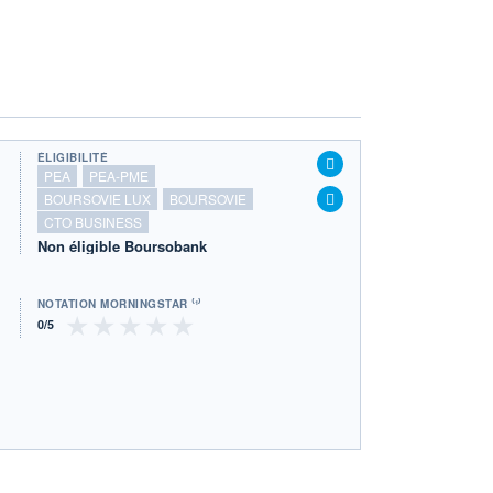
ÉLIGIBILITÉ
PEA
PEA-PME
BOURSOVIE LUX
BOURSOVIE
CTO BUSINESS
Non éligible Boursobank
NOTATION MORNINGSTAR ⁽¹⁾