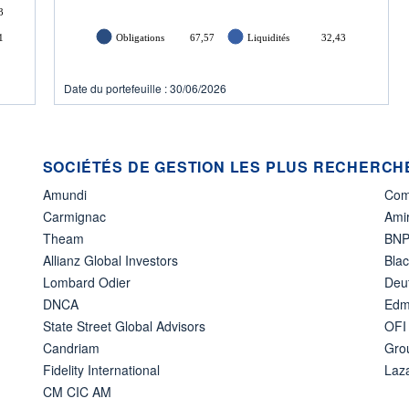
3
1
Obligations
67,57
Liquidités
32,43
Date du portefeuille : 30/06/2026
SOCIÉTÉS DE GESTION LES PLUS RECHERCHÉ
Amundi
Com
Carmignac
Amir
Theam
BNP
Allianz Global Investors
Bla
Lombard Odier
Deu
DNCA
Edm
State Street Global Advisors
OFI
Candriam
Gro
Fidelity International
Laz
CM CIC AM