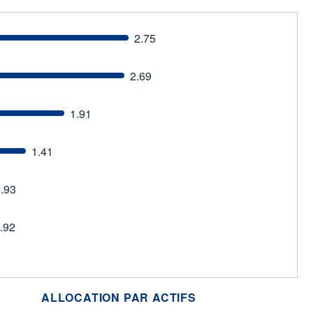
2.75
2.69
1.91
1.41
.93
.92
ALLOCATION PAR ACTIFS