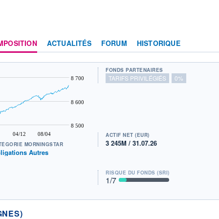
MPOSITION
ACTUALITÉS
FORUM
HISTORIQUE
FONDS PARTENAIRES
TARIFS PRIVILÉGIÉS
0%
8 700
8 600
8 500
04/12
08/04
ACTIF NET (EUR)
3 245M / 31.07.26
TÉGORIE MORNINGSTAR
ligations Autres
RISQUE DU FONDS (SRI)
1
/7
GNES)