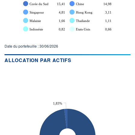
Corée du Sud
15,41
Chine
14,98
Singapour
4,81
Hong Kong
3,11
Malaisie
1,66
Thaïlande
1,11
Indonésie
0,82
Etats-Unis
0,66
Date du portefeuille : 30/06/2026
ALLOCATION PAR ACTIFS
1,83%