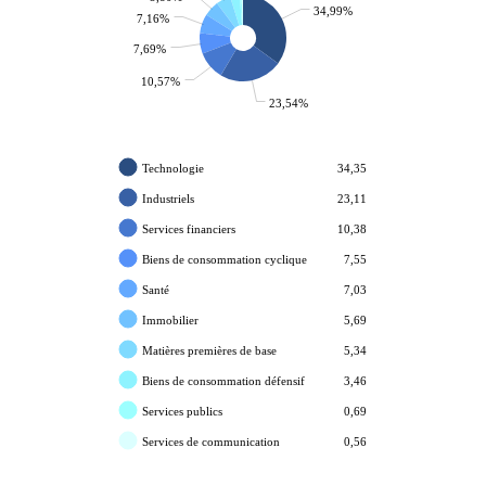
34,99%
7,16%
7,69%
10,57%
23,54%
Technologie
34,35
Industriels
23,11
Services financiers
10,38
Biens de consommation cyclique
7,55
Santé
7,03
Immobilier
5,69
Matières premières de base
5,34
Biens de consommation défensif
3,46
Services publics
0,69
Services de communication
0,56