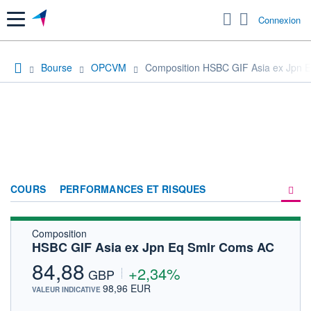
Menu
Connexion
Bourse
OPCVM
Composition HSBC GIF Asia ex Jpn 
COURS
PERFORMANCES ET RISQUES
Composition
COMPOSITION
HSBC GIF Asia ex Jpn Eq Smlr Coms AC
ACTUALITÉS
84,88
+2,34%
GBP
FORUM
98,96 EUR
VALEUR INDICATIVE
HISTORIQUE