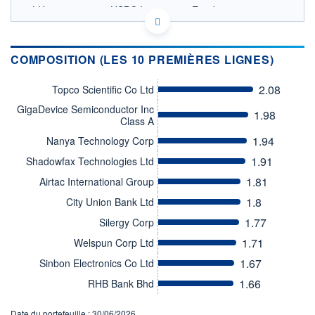
LU0164939612 - HSBC Investment Funds
(Luxembourg) S.A.
OPCVM DERNIER COURS CONNU AU 05/08/2026
Consulter le prospectus / DIC
COMPOSITION (LES 10 PREMIÈRES LIGNES)
100
2.08
Topco Scientific Co Ltd
90
GigaDevice Semiconductor Inc
1.98
Class A
80
1.94
Nanya Technology Corp
70
1.91
Shadowfax Technologies Ltd
02/12
09/04
1.81
Airtac International Group
CATÉGORIE MORNINGSTAR
1.8
City Union Bank Ltd
Actions Asie hors Japon
Petites & Moy. Cap.
1.77
Silergy Corp
FONDS PARTENAIRES
1.71
Welspun Corp Ltd
TARIFS PRIVILÉGIÉS
0%
1.67
Sinbon Electronics Co Ltd
ÉLIGIBILITÉ
1.66
RHB Bank Bhd
PEA
PEA-PME
BOURSOVIE LUX
BOURSOVIE
CTO BUSINESS
Date du portefeuille : 30/06/2026