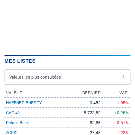
MES LISTES
Valeurs les plus consultées
VALEUR
DERNIER
VAR.
0,452
-1,95%
HAFFNER ENERGY
8 722,52
+0,26%
CAC 40
82,66
-0,51%
Pétrole Brent
27,48
-1,22%
2CRSI