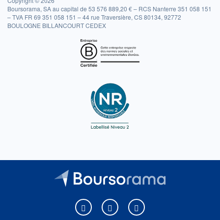
Copyright © 2026
Boursorama, SA au capital de 53 576 889,20 € – RCS Nanterre 351 058 151
– TVA FR 69 351 058 151 – 44 rue Traversière, CS 80134, 92772
BOULOGNE BILLANCOURT CEDEX
Boursorama sur Facebook
Boursorama sur X
Boursorama sur Youtu