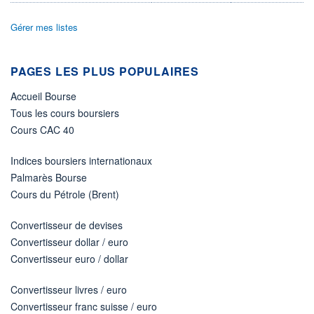
ACTIF NET (EUR)
6M / 31.07.26
Gérer mes listes
NOTATION MORNINGSTAR ⁽¹⁾
PAGES LES PLUS POPULAIRES
RISQUE DU FONDS (SRI)
Accueil Bourse
4
/7
Tous les cours boursiers
ISR
Cours CAC 40
Ce fonds détient le Label ISR (Investissement Social
Indices boursiers internationaux
+ PORTEFEUILLE
+ LISTE
Palmarès Bourse
Cours du Pétrole (Brent)
Convertisseur de devises
Convertisseur dollar / euro
Convertisseur euro / dollar
Convertisseur livres / euro
Convertisseur franc suisse / euro