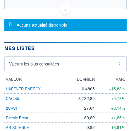
FR0007485420 - Uzès Gestion
OPCVM DERNIER COURS CONNU AU 31/07/2026
Consulter le prospectus / DIC
Message d'information
Aucune actualité disponible
2 000
1 800
MES LISTES
1 600
05/12
10/04
Valeurs les plus consultées
CATÉGORIE MORNINGSTAR
VALEUR
Actions France Grandes
DERNIER
VAR.
Cap.
0,4865
+15,83%
HAFFNER ENERGY
FONDS PARTENAIRES
TARIFS PRIVILÉGIÉS
0%
8 732,85
+0,73%
CAC 40
27,64
+0,14%
2CRSI
ÉLIGIBILITÉ
PEA
PEA-PME
BOURSOVIE LUX
BOURSOVIE
80,89
+1,85%
Pétrole Brent
CTO BUSINESS
Non éligible Boursobank
0,82
+16,81%
AB SCIENCE