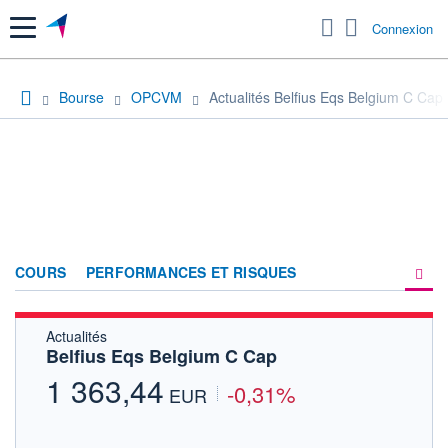
Menu
Connexion
Bourse
OPCVM
Actualités Belfius Eqs Belgium C Cap
COURS
PERFORMANCES ET RISQUES
Actualités
COMPOSITION
Belfius Eqs Belgium C Cap
ACTUALITÉS
1 363,44
-0,31%
EUR
FORUM
HISTORIQUE