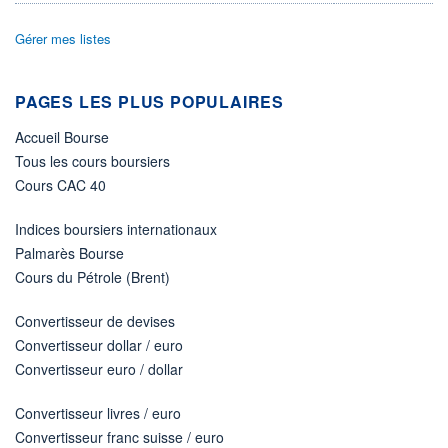
ACTIF NET (EUR)
150M / 31.05.20
Gérer mes listes
NOTATION MORNINGSTAR ⁽¹⁾
PAGES LES PLUS POPULAIRES
RISQUE DU FONDS (SRI)
4
/7
Accueil Bourse
Tous les cours boursiers
+ PORTEFEUILLE
+ LISTE
Cours CAC 40
Indices boursiers internationaux
Palmarès Bourse
Cours du Pétrole (Brent)
Convertisseur de devises
Convertisseur dollar / euro
Convertisseur euro / dollar
Convertisseur livres / euro
Convertisseur franc suisse / euro