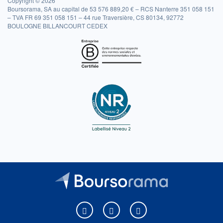
Copyright © 2026
Boursorama, SA au capital de 53 576 889,20 € – RCS Nanterre 351 058 151
– TVA FR 69 351 058 151 – 44 rue Traversière, CS 80134, 92772
BOULOGNE BILLANCOURT CEDEX
Boursorama sur Facebook
Boursorama sur X
Boursorama sur Youtu