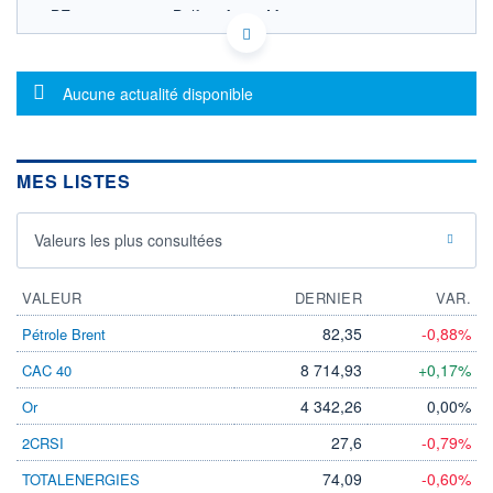
BE0942851115 - Belfius Asset Management
OPCVM DERNIER COURS CONNU AU 06/08/2026
Consulter le prospectus / DIC
Message d'information
Aucune actualité disponible
1 400
1 300
1 200
MES LISTES
1 100
1 000
05/12
09/04
Valeurs les plus consultées
CATÉGORIE MORNINGSTAR
VALEUR
Actions Belgique
DERNIER
VAR.
82,35
-0,88%
Pétrole Brent
FONDS PARTENAIRES
TARIFS PRIVILÉGIÉS
0%
8 714,93
+0,17%
CAC 40
ÉLIGIBILITÉ
4 342,26
0,00%
Or
PEA
PEA-PME
BOURSOVIE LUX
BOURSOVIE
CTO BUSINESS
27,6
-0,79%
2CRSI
Non éligible Boursobank
74,09
-0,60%
TOTALENERGIES