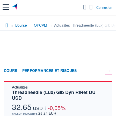
Menu
Connexion
Bourse
OPCVM
Actualités Threadneedle (Lux) Glb 
COURS
PERFORMANCES ET RISQUES
Actualités
COMPOSITION
Threadneedle (Lux) Glb Dyn RlRet DU
USD
ACTUALITÉS
32,65
-0,05%
FORUM
USD
28,24 EUR
VALEUR INDICATIVE
HISTORIQUE