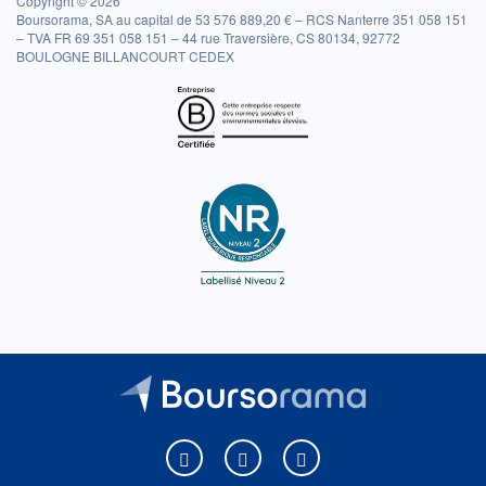
Copyright © 2026
Boursorama, SA au capital de 53 576 889,20 € – RCS Nanterre 351 058 151
– TVA FR 69 351 058 151 – 44 rue Traversière, CS 80134, 92772
BOULOGNE BILLANCOURT CEDEX
Boursorama sur Facebook
Boursorama sur X
Boursorama sur Youtu