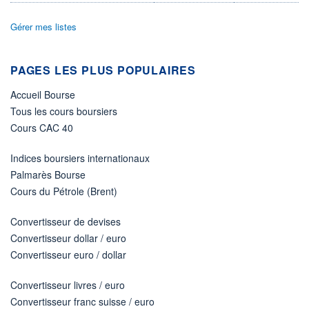
Non éligible Boursobank
Gérer mes listes
ACTIF NET (EUR)
518M / 30.09.18
NOTATION MORNINGSTAR ⁽¹⁾
PAGES LES PLUS POPULAIRES
Accueil Bourse
RISQUE DU FONDS (SRI)
Tous les cours boursiers
3
/7
Cours CAC 40
+ PORTEFEUILLE
+ LISTE
Indices boursiers internationaux
Palmarès Bourse
Cours du Pétrole (Brent)
Convertisseur de devises
Convertisseur dollar / euro
Convertisseur euro / dollar
Convertisseur livres / euro
Convertisseur franc suisse / euro