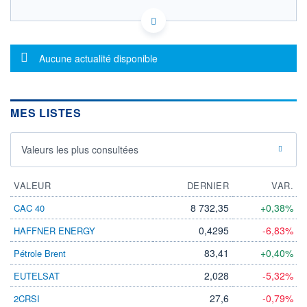
LU0096359046 - Threadneedle Management
Luxembourg S.A.
OPCVM DERNIER COURS CONNU AU 06/08/2026
Message d'information
Aucune actualité disponible
Consulter le prospectus / DIC
34
MES LISTES
32
30
Valeurs les plus consultées
28
03/12
08/04
05/08
VALEUR
DERNIER
VAR.
CATÉGORIE MORNINGSTAR
8 732,35
+0,38%
CAC 40
Allocation USD Modérée
0,4295
-6,83%
HAFFNER ENERGY
FONDS PARTENAIRES
TARIFS PRIVILÉGIÉS
0%
83,41
+0,40%
Pétrole Brent
ÉLIGIBILITÉ
2,028
-5,32%
EUTELSAT
PEA
PEA-PME
BOURSOVIE LUX
BOURSOVIE
27,6
-0,79%
2CRSI
CTO BUSINESS