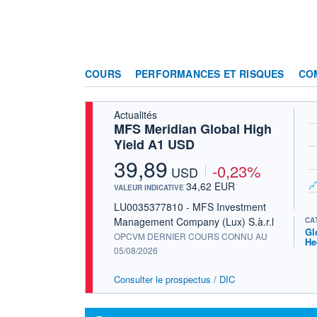
COURS
PERFORMANCES ET RISQUES
CO
Actualités
MFS Meridian Global High
Yield A1 USD
39,89
-0,23%
USD
34,62 EUR
VALEUR INDICATIVE
LU0035377810 - MFS Investment
Management Company (Lux) S.à.r.l
CA
Gl
OPCVM DERNIER COURS CONNU AU
He
05/08/2026
Consulter le prospectus / DIC