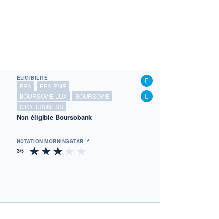
ÉLIGIBILITÉ
PEA
PEA-PME
BOURSOVIE LUX
BOURSOVIE
CTO BUSINESS
Non éligible Boursobank
NOTATION MORNINGSTAR ⁽¹⁾