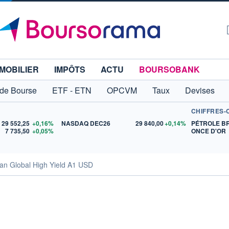
MOBILIER
IMPÔTS
ACTU
BOURSOBANK
 de Bourse
ETF - ETN
OPCVM
Taux
Devises
CHIFFRES-
29 552,25
+0,16%
NASDAQ DEC26
29 840,00
+0,14%
PÉTROLE B
7 735,50
+0,05%
ONCE D'OR
ian Global High Yield A1 USD