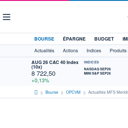
Menu
BOURSE
ÉPARGNE
BUDGET
IM
Actualités
Actions
Indices
Produits
AUG 26 CAC 40 Index
INDICES
(10x)
NASDAQ SEP26
8 722,50
MINI S&P SEP26
+0,13%
Bourse
OPCVM
Actualités MFS Merid