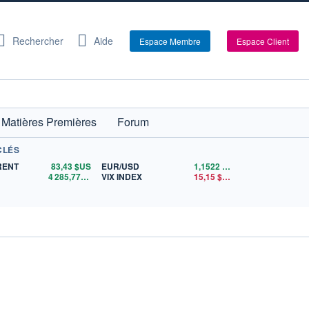
Rechercher
Aide
Espace Membre
Espace Client
Matières Premières
Forum
CLÉS
RENT
83,43
$US
EUR/USD
1,1522
$US
4 285,77
$US
VIX INDEX
15,15
$US