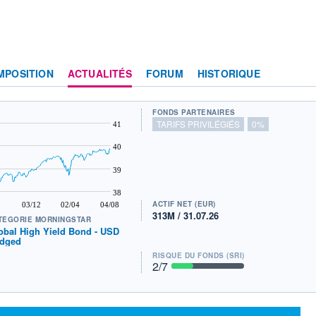
MPOSITION
ACTUALITÉS
FORUM
HISTORIQUE
FONDS PARTENAIRES
TARIFS PRIVILÉGIÉS
0%
41
40
39
38
ACTIF NET (EUR)
03/12
02/04
04/08
313M / 31.07.26
TÉGORIE MORNINGSTAR
obal High Yield Bond - USD
dged
RISQUE DU FONDS (SRI)
2
/7