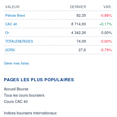
ACTIF NET (EUR)
2 338M / 31.07.26
VALEUR
DERNIER
VAR.
NOTATION MORNINGSTAR ⁽¹⁾
82,35
-0,88%
Pétrole Brent
8 714,93
+0,17%
CAC 40
RISQUE DU FONDS (SRI)
4 342,26
0,00%
Or
4
/7
74,09
-0,60%
TOTALENERGIES
+ PORTEFEUILLE
+ LISTE
27,6
-0,79%
2CRSI
Gérer mes listes
PAGES LES PLUS POPULAIRES
Accueil Bourse
Tous les cours boursiers
Cours CAC 40
Indices boursiers internationaux