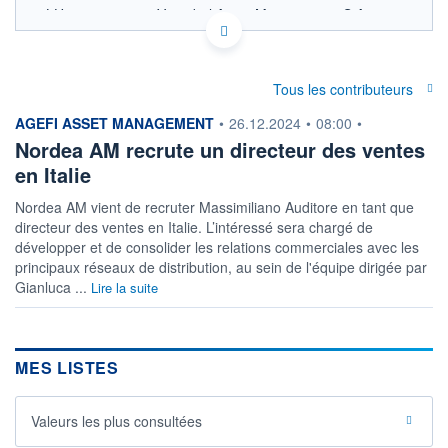
LU0333249364 - Vontobel Asset Management S.A.
OPCVM DERNIER COURS CONNU AU 06/08/2026
Consulter le prospectus / DIC
Tous les contributeurs
360
information fournie par
AGEFI ASSET MANAGEMENT
•
26.12.2024
•
08:00
•
340
Nordea AM recrute un directeur des ventes
320
en Italie
300
Nordea AM vient de recruter Massimiliano Auditore en tant que
03/12
07/04
05/08
directeur des ventes en Italie. L’intéressé sera chargé de
développer et de consolider les relations commerciales avec les
CATÉGORIE MORNINGSTAR
principaux réseaux de distribution, au sein de l'équipe dirigée par
Actions Secteur Autres
Gianluca ...
Lire la suite
FONDS PARTENAIRES
TARIFS PRIVILÉGIÉS
0%
ÉLIGIBILITÉ
MES LISTES
PEA
PEA-PME
BOURSOVIE LUX
BOURSOVIE
CTO BUSINESS
Non éligible Boursobank
Valeurs les plus consultées