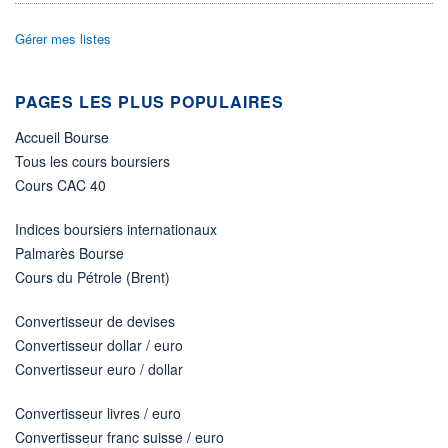
Non éligible Boursobank
Gérer mes listes
ACTIF NET (EUR)
12M / 30.11.25
NOTATION MORNINGSTAR ⁽¹⁾
PAGES LES PLUS POPULAIRES
Accueil Bourse
RISQUE DU FONDS (SRI)
3
/7
Tous les cours boursiers
Cours CAC 40
+ PORTEFEUILLE
+ LISTE
Indices boursiers internationaux
Palmarès Bourse
Cours du Pétrole (Brent)
Convertisseur de devises
Convertisseur dollar / euro
Convertisseur euro / dollar
Convertisseur livres / euro
Convertisseur franc suisse / euro