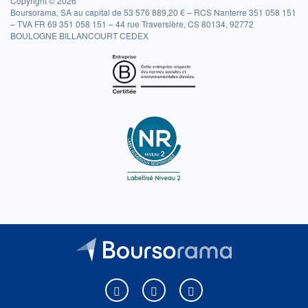
Copyright © 2026
Boursorama, SA au capital de 53 576 889,20 € – RCS Nanterre 351 058 151
– TVA FR 69 351 058 151 – 44 rue Traversière, CS 80134, 92772
BOULOGNE BILLANCOURT CEDEX
Boursorama sur Facebook
Boursorama sur X
Boursorama sur Youtu