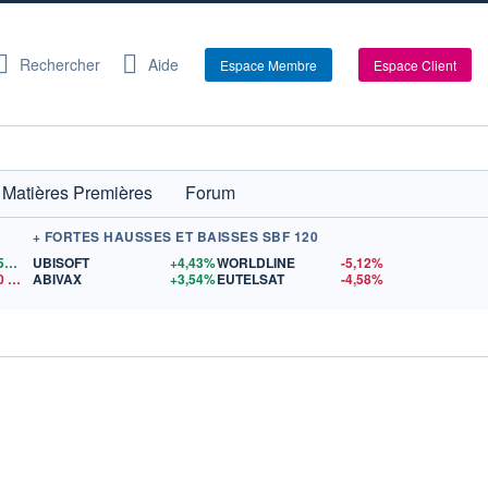
Rechercher
Aide
Espace Membre
Espace Client
Matières Premières
Forum
+ FORTES HAUSSES ET BAISSES SBF 120
1,1559
$US
UBISOFT
+4,43%
WORLDLINE
-5,12%
0
$US
ABIVAX
+3,54%
EUTELSAT
-4,58%