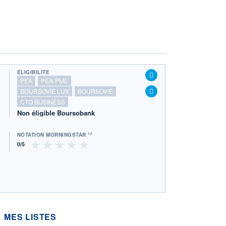
ÉLIGIBILITÉ
PEA
PEA-PME
BOURSOVIE LUX
BOURSOVIE
CTO BUSINESS
Non éligible Boursobank
NOTATION MORNINGSTAR ⁽¹⁾
MES LISTES