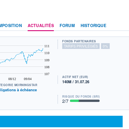
MPOSITION
ACTUALITÉS
FORUM
HISTORIQUE
FONDS PARTENAIRES
TARIFS PRIVILÉGIÉS
0%
111
110
109
108
107
ACTIF NET (EUR)
08/12
09/04
140M / 31.07.26
TÉGORIE MORNINGSTAR
ligations à échéance
RISQUE DU FONDS (SRI)
2
/7