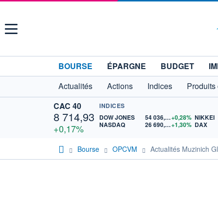
Menu
BOURSE
ÉPARGNE
BUDGET
IM
Actualités
Actions
Indices
Produits
CAC 40
INDICES
8 714,93
DOW JONES
54 036,93
+0,28%
NIKKEI
NASDAQ
26 690,62
+1,30%
DAX
+0,17%
Bourse
OPCVM
Actualités Muzinich 