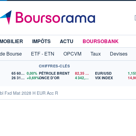
MOBILIER
IMPÔTS
ACTU
BOURSOBANK
 de Bourse
ETF - ETN
OPCVM
Taux
Devises
CHIFFRES-CLÉS
65 606,71
0,00%
PÉTROLE BRENT
82,35
$US
EUR/USD
26 319,45
+0,69%
ONCE D'OR
4 342,26
$US
VIX INDEX
14,9
Glbl Fxd Mat 2028 H EUR Acc R