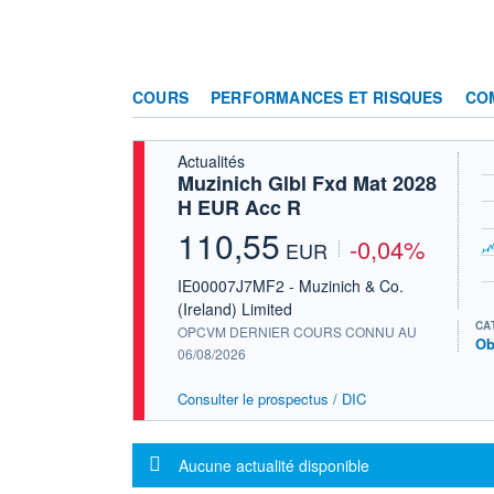
COURS
PERFORMANCES ET RISQUES
CO
Actualités
Muzinich Glbl Fxd Mat 2028
H EUR Acc R
110,55
-0,04%
EUR
IE00007J7MF2 - Muzinich & Co.
(Ireland) Limited
CA
OPCVM DERNIER COURS CONNU AU
Ob
06/08/2026
Consulter le prospectus / DIC
Message d'information
Aucune actualité disponible