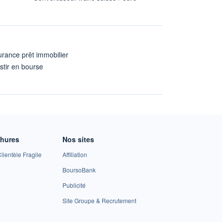
rance prêt immobilier
stir en bourse
A
chures
Nos sites
lientèle Fragile
Affiliation
BoursoBank
Publicité
Site Groupe & Recrutement