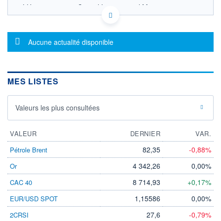
LU2435583526 - Capital International Management
Company Sàrl
OPCVM DERNIER COURS CONNU AU 06/08/2026
Consulter le prospectus / DIC
Message d'information
Aucune actualité disponible
15,0
14,5
MES LISTES
14,0
Valeurs les plus consultées
13,5
05/12
08/04
05/08
VALEUR
DERNIER
VAR.
CATÉGORIE MORNINGSTAR
Obligations USD Haut
82,35
-0,88%
Pétrole Brent
Rendement
4 342,26
0,00%
Or
FONDS PARTENAIRES
TARIFS PRIVILÉGIÉS
0%
8 714,93
+0,17%
CAC 40
ÉLIGIBILITÉ
1,15586
0,00%
EUR/USD SPOT
PEA
PEA-PME
BOURSOVIE LUX
BOURSOVIE
CTO BUSINESS
27,6
-0,79%
2CRSI