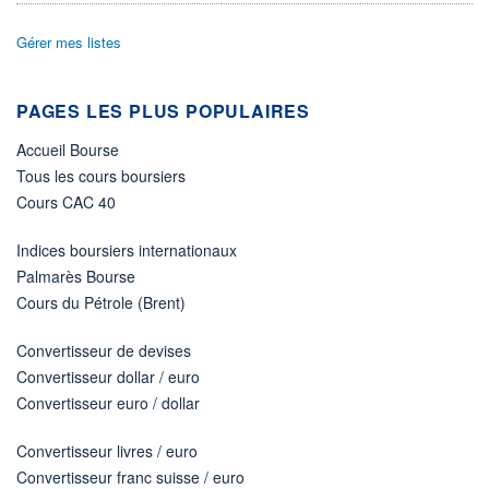
Non éligible Boursobank
Gérer mes listes
ACTIF NET (EUR)
77M / 31.07.26
NOTATION MORNINGSTAR ⁽¹⁾
PAGES LES PLUS POPULAIRES
Accueil Bourse
RISQUE DU FONDS (SRI)
2
/7
Tous les cours boursiers
Cours CAC 40
+ PORTEFEUILLE
+ LISTE
Indices boursiers internationaux
Palmarès Bourse
Cours du Pétrole (Brent)
Convertisseur de devises
Convertisseur dollar / euro
Convertisseur euro / dollar
Convertisseur livres / euro
Convertisseur franc suisse / euro