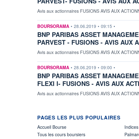
PARVEST- FUSIONS - AVIS AUX 
Avis aux actionnaires FUSIONS AVIS AUX AC
information fournie par
BOURSORAMA
•
28.06.2019
•
09:15
•
BNP PARIBAS ASSET MANAGEMENT
PARVEST - FUSIONS - AVIS AUX 
Avis aux actionnaires FUSIONS AVIS AUX ACT
information fournie par
BOURSORAMA
•
28.06.2019
•
09:00
•
BNP PARIBAS ASSET MANAGEMEN
FLEXI I- FUSIONS - AVIS AUX AC
Avis aux actionnaires FUSIONS AVIS AUX ACT
PAGES LES PLUS POPULAIRES
Accueil Bourse
Indices
Tous les cours boursiers
Palmar