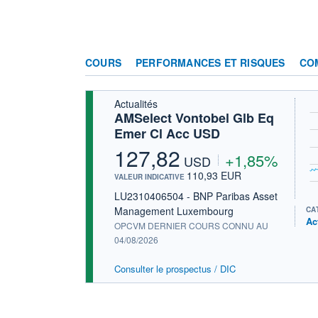
COURS
PERFORMANCES ET RISQUES
CO
Actualités
AMSelect Vontobel Glb Eq
Emer Cl Acc USD
127,82
+1,85%
USD
110,93 EUR
VALEUR INDICATIVE
LU2310406504 - BNP Paribas Asset
Management Luxembourg
CA
Ac
OPCVM DERNIER COURS CONNU AU
04/08/2026
Consulter le prospectus / DIC