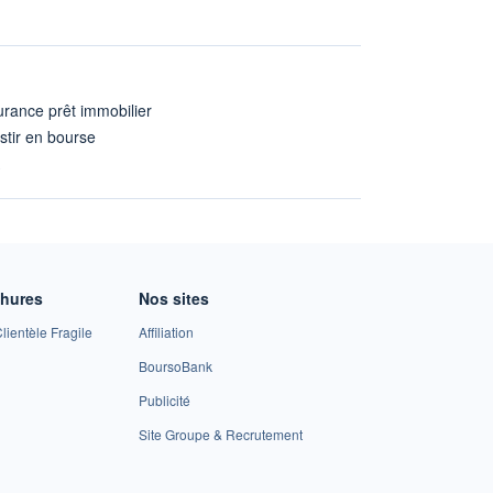
rance prêt immobilier
stir en bourse
A
chures
Nos sites
lientèle Fragile
Affiliation
BoursoBank
Publicité
Site Groupe & Recrutement