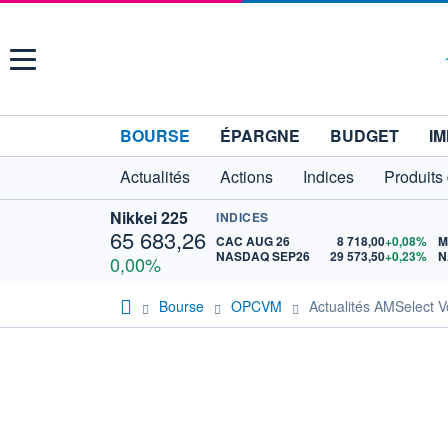
Menu
BOURSE
ÉPARGNE
BUDGET
IM
Actualités
Actions
Indices
Produits
Nikkei 225
INDICES
65 683,26
CAC AUG 26
8 718,00
+0,08%
M
NASDAQ SEP26
29 573,50
+0,23%
N
0,00%
Bourse
OPCVM
Actualités AMSelect 