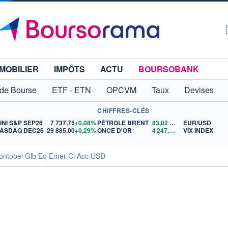
MOBILIER
IMPÔTS
ACTU
BOURSOBANK
 de Bourse
ETF - ETN
OPCVM
Taux
Devises
CHIFFRES-CLÉS
INI S&P SEP26
7 737,75
+0,08%
PÉTROLE BRENT
83,02
$US
EUR/USD
ASDAQ DEC26
29 885,00
+0,29%
ONCE D'OR
4 247,71
$US
VIX INDEX
Vontobel Glb Eq Emer Cl Acc USD