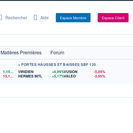
Rechercher
Aide
Espace Membre
Espace Client
Matières Premières
Forum
+ FORTES HAUSSES ET BAISSES SBF 120
1,1523
$US
VIRIDIEN
+6,99%
VUSION
-5,04%
15,15
$US
HERMES INTL
+5,17%
VALEO
-3,55%