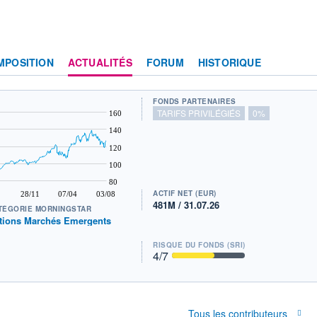
MPOSITION
ACTUALITÉS
FORUM
HISTORIQUE
FONDS PARTENAIRES
TARIFS PRIVILÉGIÉS
0%
160
140
120
100
80
ACTIF NET (EUR)
28/11
07/04
03/08
481M / 31.07.26
TÉGORIE MORNINGSTAR
tions Marchés Emergents
RISQUE DU FONDS (SRI)
4
/7
Tous les contributeurs