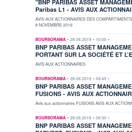
"BNP PARIBAS ASSET MANAGEM
Paribas L1 - AVIS AUX ACTION
AVIS AUX ACTIONNAIRES DES COMPARTIMENT
8 NOVEMBRE 2019
information fournie par
BOURSORAMA
•
28.06.2019
•
10:00
•
BNP PARIBAS ASSET MANAGEMEN
PORTANT SUR LA SOCIÉTÉ ET L
AVIS AUX ACTIONNAIRES
information fournie par
BOURSORAMA
•
28.06.2019
•
09:45
•
BNP PARIBAS ASSET MANAGEMEN
FUSIONS - AVIS AUX ACTIONNAI
Avis aux actionnaires FUSIONS AVIS AUX AC
information fournie par
BOURSORAMA
•
28.06.2019
•
09:30
•
BNP PARIBAS ASSET MANAGEMENT