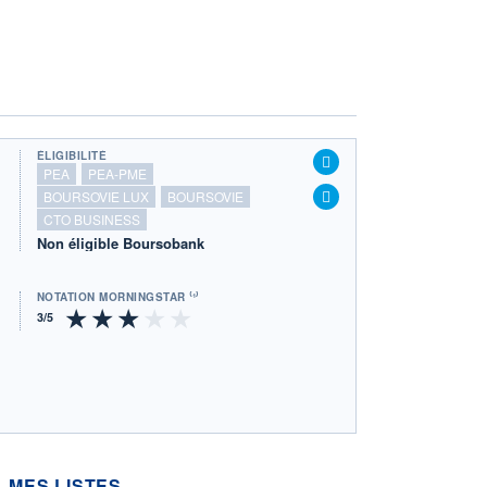
ÉLIGIBILITÉ
PEA
PEA-PME
BOURSOVIE LUX
BOURSOVIE
CTO BUSINESS
Non éligible Boursobank
NOTATION MORNINGSTAR ⁽¹⁾
MES LISTES