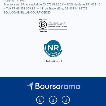
Copyright © 2026
Boursorama, SA au capital de 53 576 889,20 € – RCS Nanterre 351 058 151
– TVA FR 69 351 058 151 – 44 rue Traversière, CS 80134, 92772
BOULOGNE BILLANCOURT CEDEX
Boursorama sur Facebook
Boursorama sur X
Boursorama sur Youtu