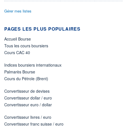
ACTIF NET (EUR)
2 618M / 31.07.26
Gérer mes listes
NOTATION MORNINGSTAR ⁽¹⁾
PAGES LES PLUS POPULAIRES
RISQUE DU FONDS (SRI)
5
/7
Accueil Bourse
Tous les cours boursiers
+ PORTEFEUILLE
+ LISTE
Cours CAC 40
Indices boursiers internationaux
Palmarès Bourse
Cours du Pétrole (Brent)
Convertisseur de devises
Convertisseur dollar / euro
Convertisseur euro / dollar
Convertisseur livres / euro
Convertisseur franc suisse / euro