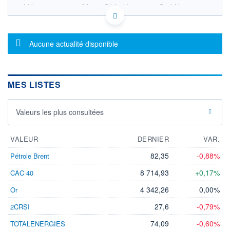
LU1997244873 - Allianz Global Investors GmbH
OPCVM DERNIER COURS CONNU AU 06/08/2026
Consulter le prospectus / DIC
Message d'information
Aucune actualité disponible
200
150
MES LISTES
100
05/12
13/04
Valeurs les plus consultées
CATÉGORIE MORNINGSTAR
VALEUR
Actions Chine - A Shares
DERNIER
VAR.
82,35
-0,88%
Pétrole Brent
FONDS PARTENAIRES
TARIFS PRIVILÉGIÉS
0%
8 714,93
+0,17%
CAC 40
ÉLIGIBILITÉ
4 342,26
0,00%
Or
PEA
PEA-PME
BOURSOVIE LUX
BOURSOVIE
CTO BUSINESS
27,6
-0,79%
2CRSI
Non éligible Boursobank
74,09
-0,60%
TOTALENERGIES