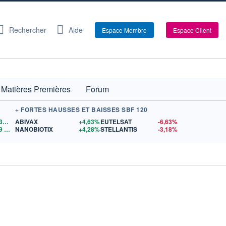
Rechercher
Aide
Espace Membre
Espace Client
Matières Premières
Forum
+ FORTES HAUSSES ET BAISSES SBF 120
1,1530
$US
ABIVAX
+4,63%
EUTELSAT
-6,63%
9
$US
NANOBIOTIX
+4,28%
STELLANTIS
-3,18%