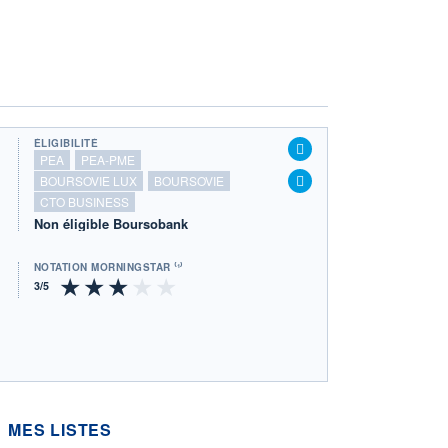
ÉLIGIBILITÉ
PEA
PEA-PME
BOURSOVIE LUX
BOURSOVIE
CTO BUSINESS
Non éligible Boursobank
NOTATION MORNINGSTAR ⁽¹⁾
MES LISTES