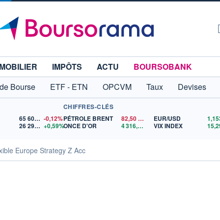
MOBILIER
IMPÔTS
ACTU
BOURSOBANK
 de Bourse
ETF - ETN
OPCVM
Taux
Devises
CHIFFRES-CLÉS
65 606,71
-0,12%
PÉTROLE BRENT
82,50
$US
EUR/USD
26 295,18
+0,59%
ONCE D'OR
4 316,41
$US
VIX INDEX
15,2
exible Europe Strategy Z Acc