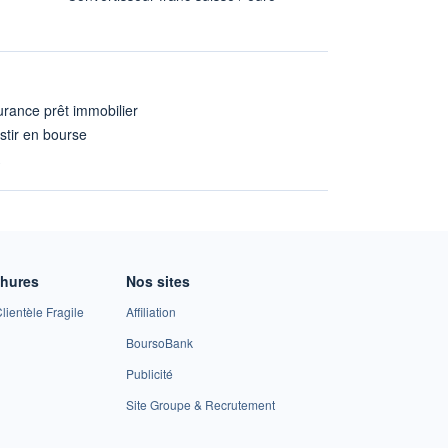
rance prêt immobilier
stir en bourse
A
chures
Nos sites
lientèle Fragile
Affiliation
BoursoBank
Publicité
Site Groupe & Recrutement