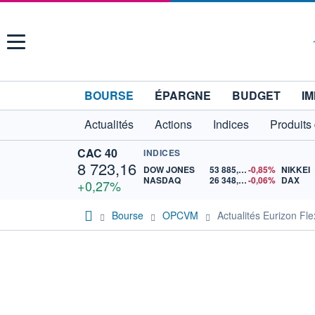
Menu
BOURSE
ÉPARGNE
BUDGET
IM
Actualités
Actions
Indices
Produits
CAC 40
INDICES
8 723,16
DOW JONES
53 885,10
-0,85%
NIKKEI
NASDAQ
26 348,35
-0,06%
DAX
+0,27%
Bourse
OPCVM
Actualités Eurizon Fl