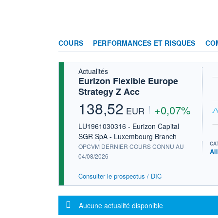
COURS
PERFORMANCES ET RISQUES
CO
Actualités
Eurizon Flexible Europe
Strategy Z Acc
138,52
+0,07%
EUR
LU1961030316 - Eurizon Capital
SGR SpA - Luxembourg Branch
CA
OPCVM DERNIER COURS CONNU AU
Al
04/08/2026
Consulter le prospectus / DIC
Message d'information
Aucune actualité disponible