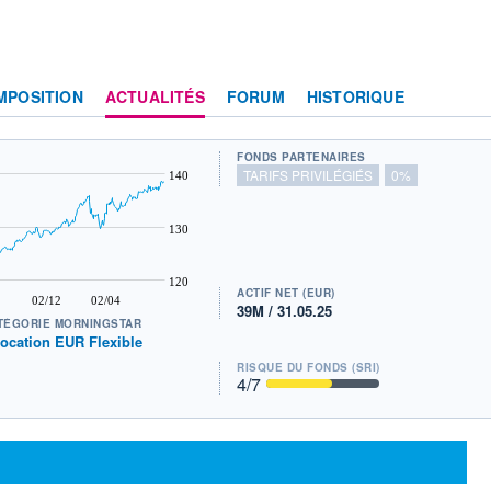
MPOSITION
ACTUALITÉS
FORUM
HISTORIQUE
FONDS PARTENAIRES
TARIFS PRIVILÉGIÉS
0%
140
130
120
ACTIF NET (EUR)
02/12
02/04
39M / 31.05.25
TÉGORIE MORNINGSTAR
location EUR Flexible
RISQUE DU FONDS (SRI)
4
/7