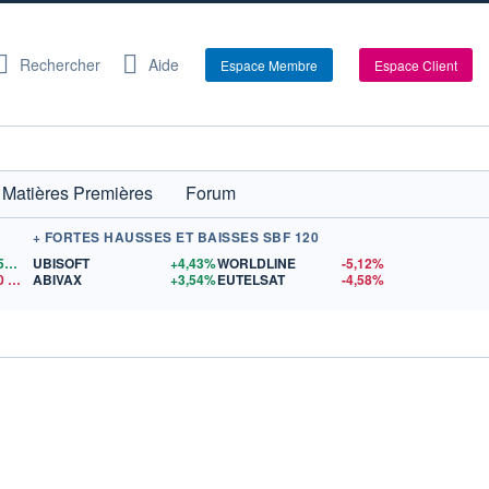
Rechercher
Aide
Espace Membre
Espace Client
Matières Premières
Forum
+ FORTES HAUSSES ET BAISSES SBF 120
1,1559
$US
UBISOFT
+4,43%
WORLDLINE
-5,12%
0
$US
ABIVAX
+3,54%
EUTELSAT
-4,58%