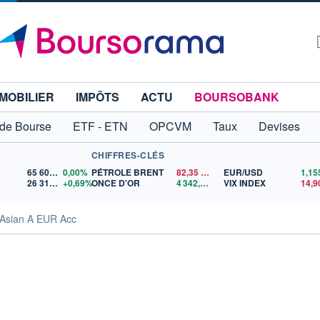
MOBILIER
IMPÔTS
ACTU
BOURSOBANK
 de Bourse
ETF - ETN
OPCVM
Taux
Devises
CHIFFRES-CLÉS
65 606,71
0,00%
PÉTROLE BRENT
82,35
$US
EUR/USD
26 319,45
+0,69%
ONCE D'OR
4 342,26
$US
VIX INDEX
14,9
 Asian A EUR Acc