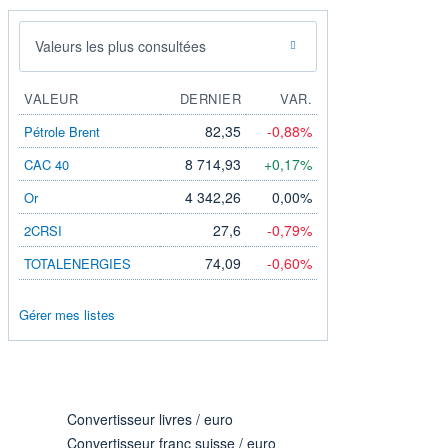
Valeurs les plus consultées
VALEUR
DERNIER
VAR.
82,35
-0,88%
Pétrole Brent
8 714,93
+0,17%
CAC 40
4 342,26
0,00%
Or
27,6
-0,79%
2CRSI
74,09
-0,60%
TOTALENERGIES
Gérer mes listes
Convertisseur livres / euro
Convertisseur franc suisse / euro