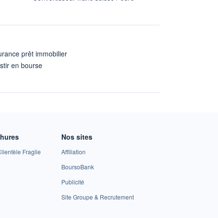
rance prêt immobilier
stir en bourse
A
chures
Nos sites
lientèle Fragile
Affiliation
BoursoBank
Publicité
Site Groupe & Recrutement