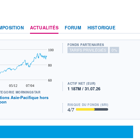
MPOSITION
ACTUALITÉS
FORUM
HISTORIQUE
FONDS PARTENAIRES
TARIFS PRIVILÉGIÉS
0%
100
80
60
ACTIF NET (EUR)
05/12
07/04
1 187M / 31.07.26
TÉGORIE MORNINGSTAR
tions Asie-Pacifique hors
pon
RISQUE DU FONDS (SRI)
4
/7