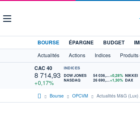
Menu
BOURSE
ÉPARGNE
BUDGET
IM
Actualités
Actions
Indices
Produits
CAC 40
INDICES
8 714,93
DOW JONES
54 036,93
+0,28%
NIKKEI
NASDAQ
26 690,62
+1,30%
DAX
+0,17%
Bourse
OPCVM
Actualités M&G (Lux)