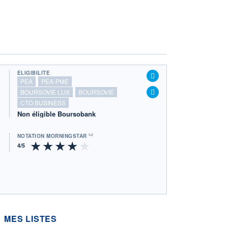
ÉLIGIBILITÉ
PEA
PEA-PME
BOURSOVIE LUX
BOURSOVIE
CTO BUSINESS
Non éligible Boursobank
NOTATION MORNINGSTAR ⁽¹⁾
MES LISTES