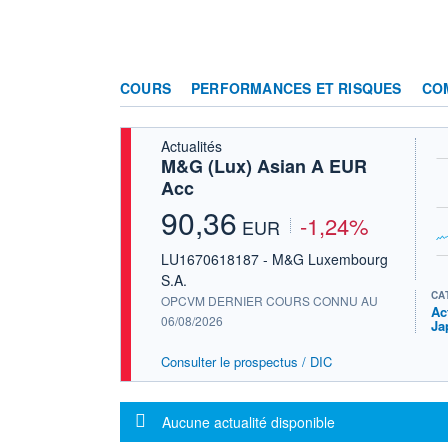
COURS
PERFORMANCES ET RISQUES
CO
Actualités
M&G (Lux) Asian A EUR
Acc
90,36
-1,24%
EUR
LU1670618187 - M&G Luxembourg
S.A.
CA
OPCVM DERNIER COURS CONNU AU
Ac
06/08/2026
Ja
Consulter le prospectus / DIC
Message d'information
Aucune actualité disponible